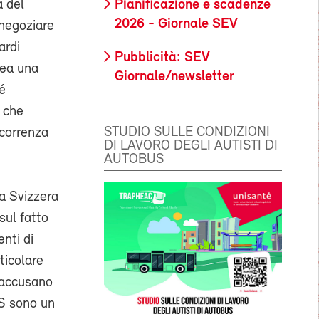
Pianificazione e scadenze
a del
2026 - Giornale SEV
 negoziare
ardi
Pubblicità: SEV
rea una
Giornale/newsletter
é
 che
STUDIO SULLE CONDIZIONI
ncorrenza
DI LAVORO DEGLI AUTISTI DI
AUTOBUS
la Svizzera
sul fatto
nti di
ticolare
e accusano
VS sono un