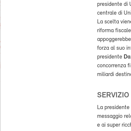
presidente di
centrale di Un
La scelta vien
riforma fiscale
appoggerebbe 
forza al suo i
presidente
Da
concorrenza fi
miliardi destin
SERVIZIO
La president
messaggio rela
e ai super ric