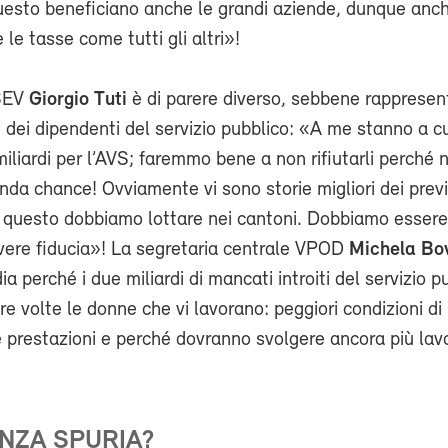
uesto beneficiano anche le grandi aziende, dunque anch
le tasse come tutti gli altri»!
 SEV
Giorgio Tuti
è di parere diverso, sebbene rappresen
ssi dei dipendenti del servizio pubblico: «A me stanno a 
 miliardi per l’AVS; faremmo bene a non rifiutarli perché 
da chance! Ovviamente vi sono storie migliori dei previ
er questo dobbiamo lottare nei cantoni. Dobbiamo essere
avere fiducia»! La segretaria centrale VPOD
Michela Bo
a perché i due miliardi di mancati introiti del servizio p
e volte le donne che vi lavorano: peggiori condizioni di 
e prestazioni e perché dovranno svolgere ancora più lav
NZA SPURIA?