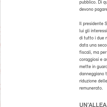
pubblico. Di q
devono pagare 
Il presidente
lui gli intere
di tutto i due
data una secon
fiscali, ma p
coraggiosi e 
mette in guardi
danneggiano tr
riduzione dell
remunerato.
UN’ALLEA