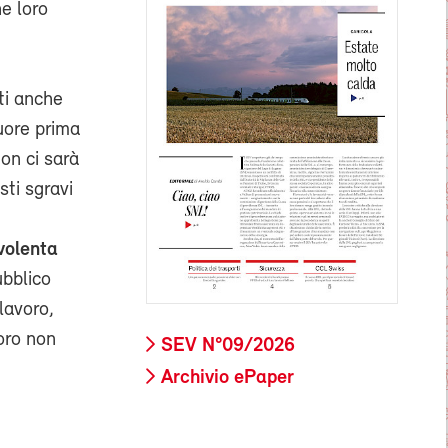
e loro
ti anche
cuore prima
non ci sarà
sti sgravi
volenta
ubblico
lavoro,
oro non
SEV N°09/2026
Archivio ePaper