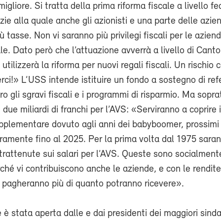
igliore. Si tratta della prima riforma fiscale a livello f
azie alla quale anche gli azionisti e una parte delle azie
 tasse. Non vi saranno più privilegi fiscali per le azien
le. Dato però che l’attuazione avverrà a livello di Canton
 utilizzerà la riforma per nuovi regali fiscali. Un rischio 
rci!» L’USS intende istituire un fondo a sostegno di re
ro gli sgravi fiscali e i programmi di risparmio. Ma sopra
due miliardi di franchi per l’AVS: «Serviranno a coprire i
pplementare dovuto agli anni dei babyboomer, prossimi 
ramente fino al 2025. Per la prima volta dal 1975 sara
rattenute sui salari per l’AVS. Queste sono socialment
rché vi contribuiscono anche le aziende, e con le rendit
ti pagheranno più di quanto potranno ricevere».
 è stata aperta dalle e dai presidenti dei maggiori sinda