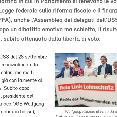
attina in cui in Parlamento si tenevano le vo
 Legge federale sulla riforma fiscale e il fina
FFA), anche l’Assemblea dei delegati dell’U
opo un dibattito emotivo ma schietto, il risul
, subito attenuato dalla libertà di voto.
D USS del 28 settembre
re inizialmente la
 salari, ma molti
 già con la mente al
. Subito dopo
el presidente del
triaco ÖGB Wolfgang
infobox in basso), il
Wolfgang Katzian (il terzo da d
direttivo dell’Unione sindacale svizze