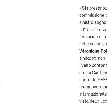
«Si ripresenta
commissione p
sinistra sogn
e l’UDC. Le vo
pressione che 
delle casse vu
Véronique Po
sindacati non 
livello canton
stessi Cantoni
contro la RFF
promuovere an
internazionale
vista della vo