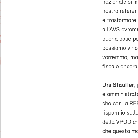
nazionale si i
nostro referen
e trasformare
all’AVS avrem
buona base per
possiamo vinc
vorremmo, ma 
fiscale ancora
Urs Stauffer,
e amministrato
che con la RFF
risparmio sull
della VPOD chi
che questa mo