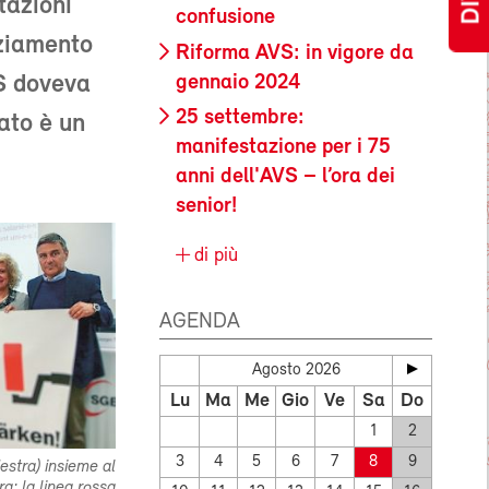
tazioni
confusione
nziamento
Riforma AVS: in vigore da
gennaio 2024
SS doveva
25 settembre:
tato è un
manifestazione per i 75
anni dell'AVS – l’ora dei
senior!
di più
AGENDA
Agosto 2026
Lu
Ma
Me
Gio
Ve
Sa
Do
1
2
3
4
5
6
7
8
9
estra) insieme al
ra: la linea rossa