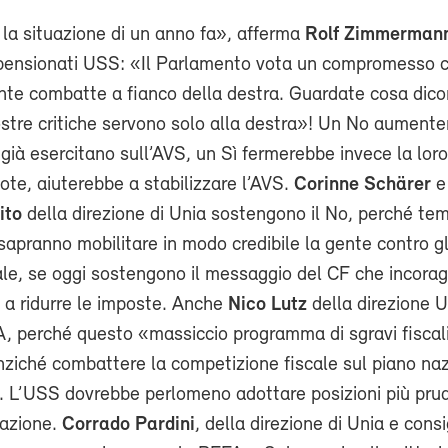
 la situazione di un anno fa», afferma
Rolf Zimmerman
ensionati USS: «Il Parlamento vota un compromesso c
ante combatte a fianco della destra. Guardate cosa dic
stre critiche servono solo alla destra»! Un No aumente
già esercitano sull’AVS, un Sì fermerebbe invece la loro
ote, aiuterebbe a stabilizzare l’AVS.
Corinne Schärer
e
lito
della direzione di Unia sostengono il No, perché te
sapranno mobilitare in modo credibile la gente contro gl
ale, se oggi sostengono il messaggio del CF che incoragg
 a ridurre le imposte. Anche
Nico Lutz
della direzione U
A, perché questo «massiccio programma di sgravi fiscal
ziché combattere la competizione fiscale sul piano naz
. L’USS dovrebbe perlomeno adottare posizioni più prud
tazione.
Corrado Pardini
, della direzione di Unia e consi