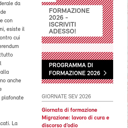
ederale da
FORMAZIONE
nde
2026 -
de con
ISCRIVITI
i, esiste il
ADESSO!
contro cui
ferendum
ttutto
l
PROGRAMMA DI
alla
FORMAZIONE 2026
nno anche
e
GIORNATE SEV 2026
e plafonate
Giornata di formazione
Migrazione: lavoro di cura e
cati. La
discorso d’odio