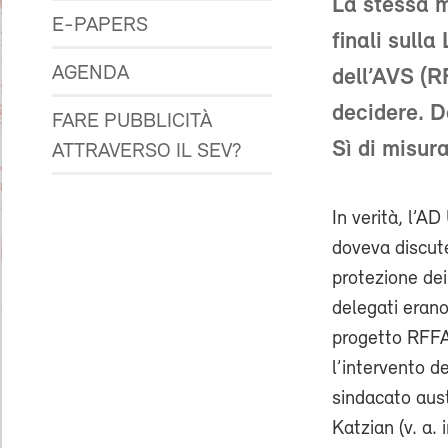
La stessa m
E-PAPERS
finali sulla
AGENDA
dell’AVS (R
decidere. D
FARE PUBBLICITÀ
Sì di misura
ATTRAVERSO IL SEV?
In verità, l’A
doveva discute
protezione dei
delegati erano
progetto RFFA
l’intervento d
sindacato aus
Katzian (v. a. 