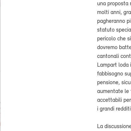
una proposta m
molti anni, gr
pagheranno più
statuto specia
pericolo che si
dovremo batte
cantonali cont
Lampart loda i 
fabbisogno su
pensione, sicu
aumentate le t
accettabili pe
i grandi reddi
La discussione