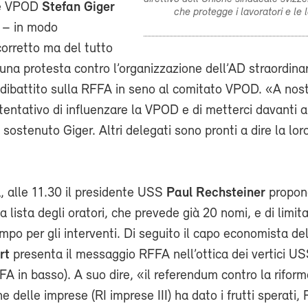
te VPOD
Stefan Giger
che protegge i lavoratori e le 
 – in modo
orretto ma del tutto
una protesta contro l’organizzazione dell’AD straordinar
el dibattito sulla RFFA in seno al comitato VPOD. «A nos
n tentativo di influenzare la VPOD e di metterci davanti a
sostenuto Giger. Altri delegati sono pronti a dire la lor
, alle 11.30 il presidente USS
Paul Rechsteiner
propon
 lista degli oratori, che prevede già 20 nomi, e di limita
tempo per gli interventi. Di seguito il capo economista d
rt
presenta il messaggio RFFA nell’ottica dei vertici USS 
FA in basso). A suo dire, «il referendum contro la riforma
e delle imprese (RI imprese III) ha dato i frutti sperati,