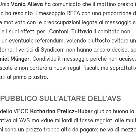
 Unia
Vania Alleva
ha comunicato che il mattino presto 
ia ha respinto il messaggio RFFA con una proporzione d
e motivata con le preoccupazioni legate al messaggio s
 e i suoi effetti per i Cantoni. Tuttavia il comitato non
un eventuale referendum, volendo piuttosto evitare un
nterno. I vertici di Syndicom non hanno ancora deciso, sp
niel Münger
. Condivide il messaggio perché non acuisc
scale e non porterà a nuovi regali fiscali, ma soprattutt
ati al primo pilastro.
 PUBBLICO SULL’ALTARE DELL’AVS
e della VPOD
Katharina Prelicz-Huber
giudica buona la 
tiva all’AVS ma «due miliardi di tasse regalati alle mult
chi sono un prezzo troppo alto da pagare: ne va di mezzo 