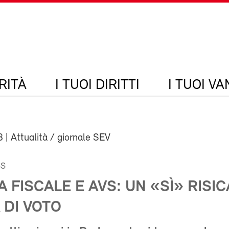
RITÀ
I TUOI DIRITTI
I TUOI V
8
| Attualità / giornale SEV
SS
 FISCALE E AVS: UN «SÌ» RISIC
 DI VOTO