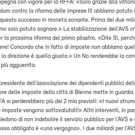
mpegna con vigore per la RFFA: «Solo grazie alla vittori
dum contro la riforma delle imprese III abbiamo potuto
 questo successo in moneta sonante. Prima dei due mili
mo solo potuto sognare.» La stabilizzazione dell’AVS c
 la prossima riforma del primo pilastro. «Dite Sì, perch
ere! Concordo che in fatto di imposte non abbiamo quel
la direzione è quella giusta.» Un No renderebbe la co
 più agguerrita.
presidente dell’associazione dei dipendenti pubblici del
re delle imposte della città di Bienne mette in guardia 
A si perderebbero più dei 2 mia previsti: «I nuovi strume
e imposte vengono sottovalutati!» Altri interventi, in par
edono di non indebolire il servizio pubblico per l’AVS 
ssa obbligata è «una vergogna». I due miliardi per l’A