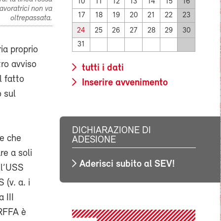
10
11
12
13
14
15
16
lavoratrici non va
17
18
19
20
21
22
23
oltrepassata.
24
25
26
27
28
29
30
31
ia proprio
tro avviso
tutti i dati
l fatto
Inserire avvenimento
o sul
DICHIARAZIONE DI
e che
ADESIONE
re a soli
Aderisci subito al SEV!
ell’USS
(v. a. i
 III
 RFFA è