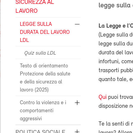
SICUREZZA AL
legge sulla
LAVORO
LEGGE SULLA
La Legge e l’O
DURATA DEL LAVORO
(Legge sulla 
LDL
legge sulla du
durata del lav
Quiz sulla LDL
infortuni, com
Testo di orientamento
trasporti pubbl
Protezione della salute
quanto tale, e
e della sicurezza al
lavoro (2025)
Qui
puoi trova
Contro la violenza e i
disposizione n
comportamenti
aggressivi
Te la senti di
POLITICA SOCIALE