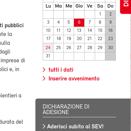
Lu
Ma
Me
Gio
Ve
Sa
Do
1
2
3
4
5
6
7
8
9
i pubblici
10
11
12
13
14
15
16
te la
17
18
19
20
21
22
23
sulla
24
25
26
27
28
29
30
dagli
31
 imprese di
ici e, in
tutti i dati
Inserire avvenimento
entieri a
DICHIARAZIONE DI
ADESIONE
durata del
Aderisci subito al SEV!