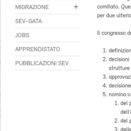
comitato. Ques
MIGRAZIONE
per due ulterio
SEV-GATA
Il congresso d
JOBS
APPRENDISTATO
definizion
decisioni
PUBBLICAZIONI SEV
strutture
approvazi
decisione
nomina o
del 
dell
del 
dell