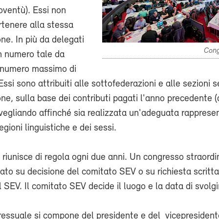
oventù). Essi non
tenere alla stessa
ne. In più da delegati
Cong
in numero tale da
l numero massimo di
Essi sono attribuiti alle sottofederazioni e alle sezioni 
ne, sulla base dei contributi pagati l'anno precedente 
vegliando affinché sia realizzata un'adeguata rapprese
egioni linguistiche e dei sessi.
i riunisce di regola ogni due anni. Un congresso straordi
to su decisione del comitato SEV o su richiesta scritt
 SEV. Il comitato SEV decide il luogo e la data di svolg
ressuale si compone del presidente e del vicepresident