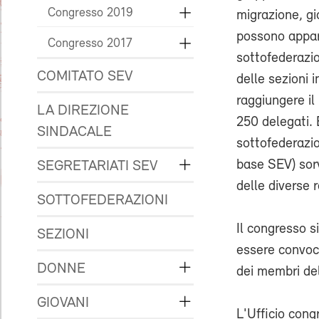
Congresso 2019
migrazione, gi
possono appar
Congresso 2017
sottofederazio
COMITATO SEV
delle sezioni 
raggiungere i
LA DIREZIONE
250 delegati. 
SINDACALE
sottofederazio
base SEV) sor
SEGRETARIATI SEV
delle diverse r
SOTTOFEDERAZIONI
Il congresso s
SEZIONI
essere convoca
DONNE
dei membri del
GIOVANI
L'Ufficio cong