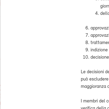
gior
dell
approvazi
approvazi
trattamen
indizione
decisione
Le decisioni d
può escludere 
maggioranza de
I membri del c
verifica della