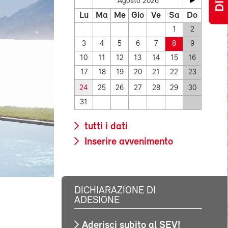
Agosto 2026
Lu
Ma
Me
Gio
Ve
Sa
Do
1
2
3
4
5
6
7
8
9
10
11
12
13
14
15
16
17
18
19
20
21
22
23
24
25
26
27
28
29
30
31
tutti i dati
Inserire avvenimento
DICHIARAZIONE DI
ADESIONE
Aderisci subito al SEV!