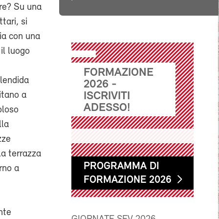
ore? Su una
tari, si
cia con una
il luogo
FORMAZIONE
plendida
2026 -
vitano a
ISCRIVITI
ADESSO!
oloso
lla
zze
la terrazza
PROGRAMMA DI
rno a
FORMAZIONE 2026
nte