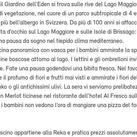
l Giardino dell’Eden si trova sulle rive del Lago Maggi
di vegetazione, nel cuore di un parco subtropicale di 4 et
 più bell’albergo in Svizzera. Da più di 100 anni si affac
ita d’occhio sul Lago Maggiore e sulle Isole di Brissago: 
na pausa da sogno nel tiepido clima mediterraneo.
scina panoramica con vasca per i bambini ammirate la s
line boscose attorno al lago. I lettini e gli ombrelloni in
le. Fate una pausa godendovi una bibita fresca. Nel fav
 il profumo di fiori e frutti mai visti e ammirate i fiori de
nko o gli antichissimi ulivi. La sera vi serviamo prelibate
un Merlot ticinese nel ristorante dell’hotel Al Fresco sul
i bambini non vedono l’ora di mangiare una pizza del fo
scino appartiene alla Reka e pratica prezzi assolutame