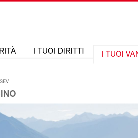
RITÀ
I TUOI DIRITTI
I TUOI V
 SEV
INO