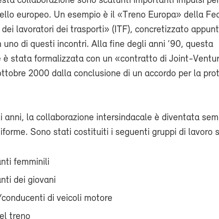
ta collaborazione sono scaturiti importanti impulsi per 
vello europeo. Un esempio è il «Treno Europa» della Fe
 dei lavoratori dei trasporti» (ITF), concretizzato appun
 uno di questi incontri. Alla fine degli anni ’90, questa
 è stata formalizzata con un «contratto di Joint-Ventu
ottobre 2000 dalla conclusione di un accordo per la pro
i anni, la collaborazione intersindacale è diventata sem
forme. Sono stati costituiti i seguenti gruppi di lavoro s
nti femminili
nti dei giovani
/conducenti di veicoli motore
el treno