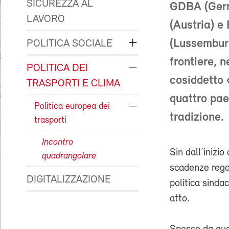
SICUREZZA AL
GDBA (Germ
LAVORO
(Austria) 
(Lussemburg
POLITICA SOCIALE
frontiere, n
POLITICA DEI
cosiddetto 
TRASPORTI E CLIMA
quattro pae
Politica europea dei
tradizione.
trasporti
Incontro
Sin dall’inizio
quadrangolare
scadenze regol
DIGITALIZZAZIONE
politica sinda
atto.