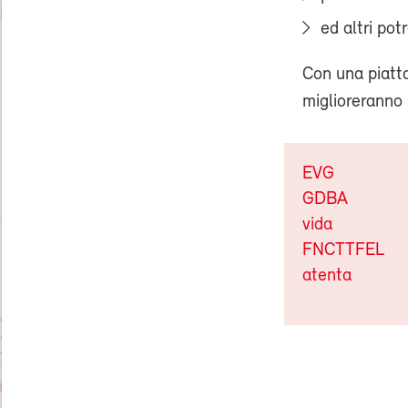
ed altri pot
Con una piatta
miglioreranno i
EVG
GDBA
vida
FNCTTFEL
atenta