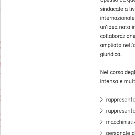
Spesso da ques
sindacale a li
internazionale
un’idea nata in
collaborazione
ampliato nell’
giuridica.
Nel corso degl
intensa e multi
rappresenta
rappresenta
macchinisti
personale d