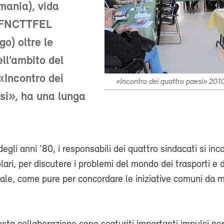
ania), vida
e FNCTTFEL
o) oltre le
ell’ambito del
«Incontro dei
«Incontro dei quattro paesi» 20
si», ha una lunga
 degli anni ’80, i responsabili dei quattro sindacati si inc
ari, per discutere i problemi del mondo dei trasporti e 
cale, come pure per concordare le iniziative comuni da m