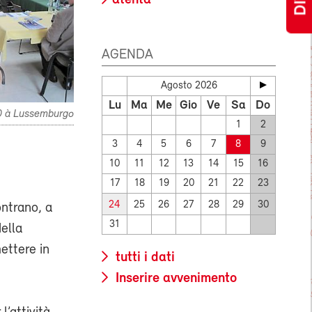
atenta
AGENDA
Agosto 2026
Lu
Ma
Me
Gio
Ve
Sa
Do
10 à Lussemburgo
1
2
3
4
5
6
7
8
9
10
11
12
13
14
15
16
17
18
19
20
21
22
23
24
25
26
27
28
29
30
ontrano, a
31
della
ettere in
tutti i dati
Inserire avvenimento