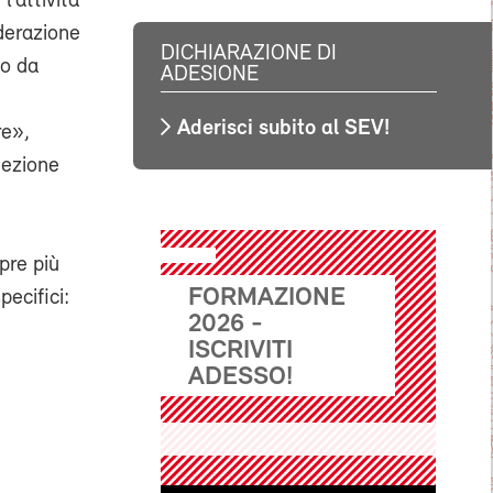
l’attività
derazione
DICHIARAZIONE DI
to da
ADESIONE
Aderisci subito al SEV!
re»,
tezione
pre più
FORMAZIONE
pecifici:
2026 -
ISCRIVITI
ADESSO!