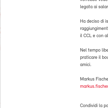
legata ai sala
Ha deciso di i
raggiungimento
il CCL e con al
Nel tempo lib
praticare il b
amici.
Markus Fische
markus.fische
Condividi la p