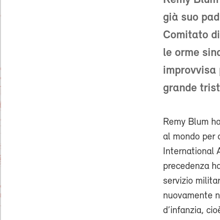
Remy Blum l
già suo pad
Comitato di
le orme sin
improvvisa 
grande tris
Remy Blum ha 2
al mondo per 
International
precedenza ha
servizio milit
nuovamente nel
d’infanzia, ci