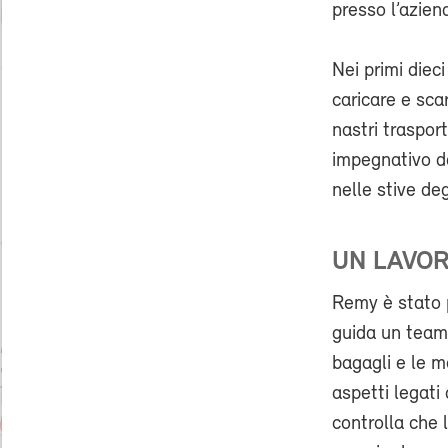
presso l’azien
Nei primi diec
caricare e sca
nastri traspor
impegnativo da
nelle stive deg
UN LAVOR
Remy è stato 
guida un team 
bagagli e le m
aspetti legati 
controlla che 