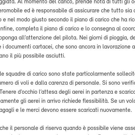
giata. Al momento del carico, prende nota di tutti gli o
aeromobile ed è responsabile di assicurare che tutto sia 
o e nel modo giusto secondo il piano di carico che ha ri
Infine, completa il piano di carico e lo consegna al coor
oponga all’attenzione del pilota. Nei giorni di pioggia, d
e i documenti cartacei, che sono ancora in lavorazione 
no il più possibile asciutti.
le squadre di carico sono state particolarmente solleci
umero di voli e dalla carenza di personale. Si sono verif
. Tenere d’occhio l’attesa degli aerei in partenza e scaric
ente gli aerei in arrivo richiede flessibilità. Se un vol
bagagli e le merci devono essere scaricati nuovamente.
he il personale di riserva quando è possibile viene ass