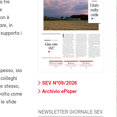
a tre
e
non è
re, in
 supporta i
spesso, sia
 colleghi
SEV N°09/2026
e stesso,
Archivio ePaper
volta come
le sfide
NEWSLETTER GIORNALE SEV