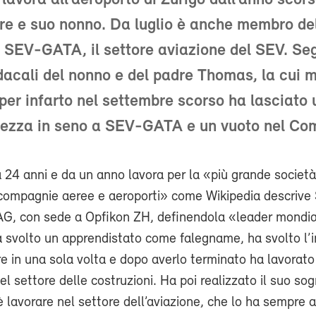
avora all’aeroporto di Zurigo dall’anno scor
re e suo nonno. Da luglio è anche membro de
 SEV-GATA, il settore aviazione del SEV. Se
dacali del nonno e del padre Thomas, la cui 
per infarto nel settembre scorso ha lasciato
tezza in seno a SEV-GATA e un vuoto nel Com
4 anni e da un anno lavora per la «più grande società 
compagnie aeree e aeroporti» come Wikipedia descrive
 AG, con sede a Opfikon ZH, definendola «leader mondia
 svolto un apprendistato come falegname, ha svolto l’i
are in una sola volta e dopo averlo terminato ha lavorato
 settore delle costruzioni. Ha poi realizzato il suo so
oè lavorare nel settore dell’aviazione, che lo ha sempre a