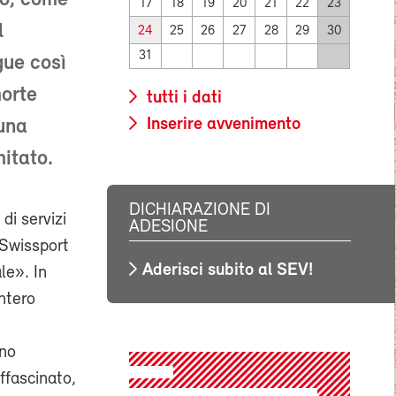
so, come
17
18
19
20
21
22
23
l
24
25
26
27
28
29
30
31
gue così
morte
tutti i dati
Inserire avvenimento
 una
itato.
DICHIARAZIONE DI
di servizi
ADESIONE
 Swissport
Aderisci subito al SEV!
le». In
ntero
gno
ffascinato,