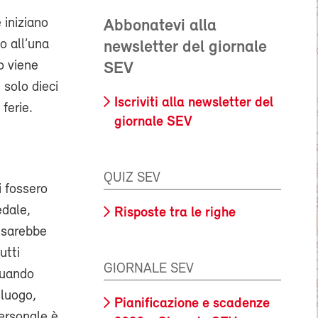
 iniziano
Abbonatevi alla
no all’una
newsletter del giornale
o viene
SEV
 solo dieci
Iscriviti alla newsletter del
 ferie.
giornale SEV
QUIZ SEV
i fossero
edale,
Risposte tra le righe
, sarebbe
utti
GIORNALE SEV
quando
 luogo,
Pianificazione e scadenze
ersonale è