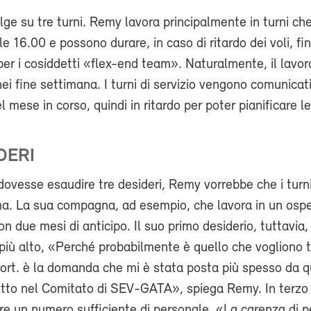
olge su tre turni. Remy lavora principalmente in turni che
le 16.00 e possono durare, in caso di ritardo dei voli, fi
 per i cosiddetti «flex-end team». Naturalmente, il lavor
ei fine settimana. I turni di servizio vengono comunicati
l mese in corso, quindi in ritardo per poter pianificare le
DERI
ovesse esaudire tre desideri, Remy vorrebbe che i turn
ima. La sua compagna, ad esempio, che lavora in un osp
con due mesi di anticipo. Il suo primo desiderio, tuttavia
più alto, «Perché probabilmente è quello che vogliono t
ort.
è la domanda che mi è stata posta più spesso da 
etto nel Comitato di SEV-GATA», spiega Remy. In terzo
e un numero sufficiente di personale. «La carenza di p