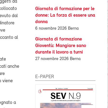
ggetti da
collocato
Giornata di formazione per le
donne: La forza di essere una
cevuto dal
donna
dinatore
6 novembre 2026 Berna
eve
accanto al
Giornata di formazione
Gioventù: Mangiare sano
durante il lavoro a turni
27 novembre 2026 Berna
tate
icati anche
are
E-PAPER
o viene
egnato a