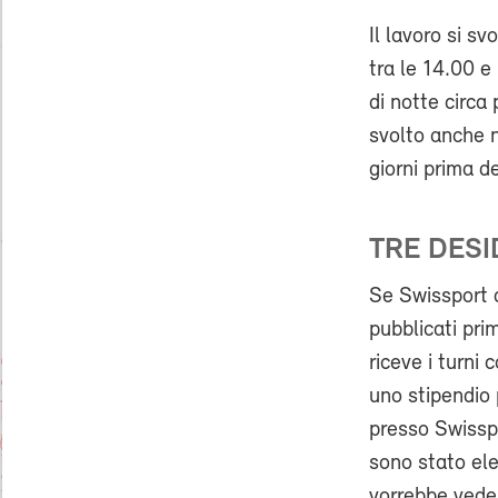
Il lavoro si sv
tra le 14.00 e 
di notte circa
svolto anche n
giorni prima de
TRE DESI
Se Swissport d
pubblicati pr
riceve i turni 
uno stipendio 
presso Swissp
sono stato el
vorrebbe veder