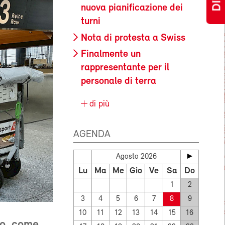
nuova pianificazione dei
turni
Nota di protesta a Swiss
Finalmente un
rappresentante per il
personale di terra
di più
AGENDA
Agosto 2026
Lu
Ma
Me
Gio
Ve
Sa
Do
1
2
3
4
5
6
7
8
9
10
11
12
13
14
15
16