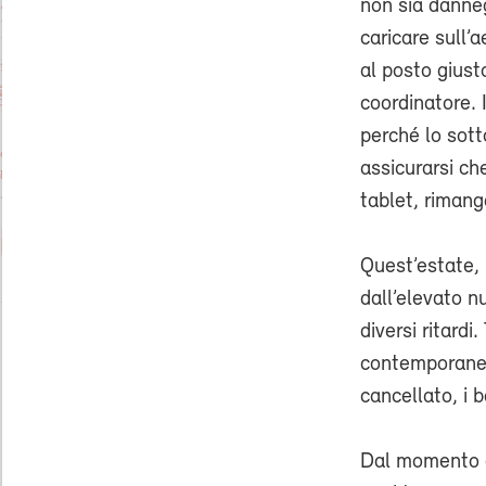
non sia danneg
caricare sull’
al posto giust
coordinatore. 
perché lo sott
assicurarsi ch
tablet, rimanga
Quest’estate, 
dall’elevato n
diversi ritardi
contemporaneam
cancellato, i 
Dal momento c