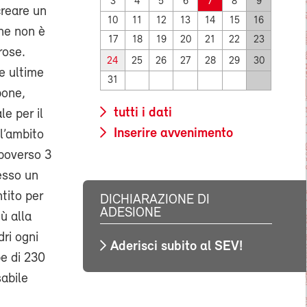
3
4
5
6
7
8
9
creare un
10
11
12
13
14
15
16
one non è
17
18
19
20
21
22
23
rose.
24
25
26
27
28
29
30
le ultime
31
pone,
tutti i dati
e per il
Inserire avvenimento
ll’ambito
apoverso 3
esso un
tito per
DICHIARAZIONE DI
ADESIONE
iù alla
ri ogni
Aderisci subito al SEV!
be di 230
sabile