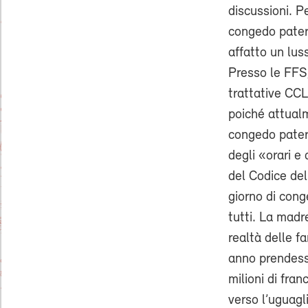
discussioni. P
congedo patern
affatto un lus
Presso le FFS,
trattative CCL
poiché attualm
congedo patern
degli «orari e
del Codice del
giorno di cong
tutti. La madre
realtà delle f
anno prendesse
milioni di fra
verso l’uguagl