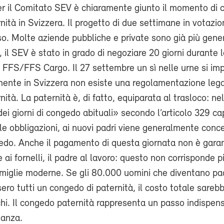
er il Comitato SEV è chiaramente giunto il momento di 
ità in Svizzera. Il progetto di due settimane in votazi
so. Molte aziende pubbliche e private sono già più gene
 il SEV è stato in grado di negoziare 20 giorni durante 
 FFS/FFS Cargo. Il 27 settembre un sì nelle urne si im
ente in Svizzera non esiste una regolamentazione legal
ità. La paternità è, di fatto, equiparata al trasloco: ne
 dei giorni di congedo abituali» secondo l’articolo 329 c
le obbligazioni, ai nuovi padri viene generalmente conc
edo. Anche il pagamento di questa giornata non è garan
 ai fornelli, il padre al lavoro: questo non corrisponde p
amiglie moderne. Se gli 80.000 uomini che diventano pad
ro tutti un congedo di paternità, il costo totale sareb
nchi. Il congedo paternità rappresenta un passo indispen
ianza.