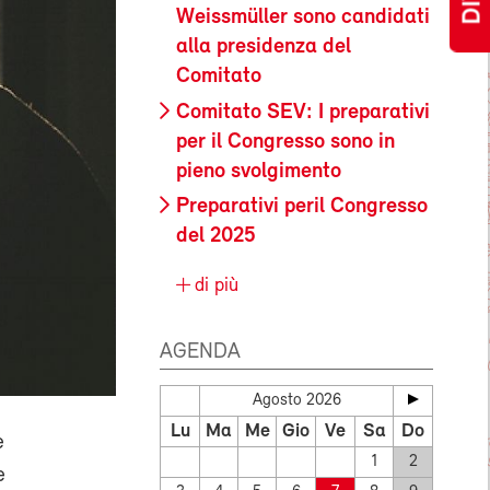
Weissmüller sono candidati
alla presidenza del
Comitato
Comitato SEV: I preparativi
per il Congresso sono in
pieno svolgimento
Preparativi peril Congresso
del 2025
di più
AGENDA
Agosto 2026
Lu
Ma
Me
Gio
Ve
Sa
Do
e
1
2
e