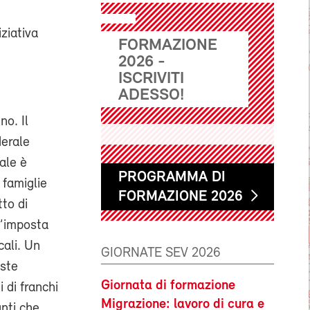
iziativa
FORMAZIONE
2026 -
ISCRIVITI
ADESSO!
no. Il
derale
cale è
PROGRAMMA DI
 famiglie
FORMAZIONE 2026
to di
l’imposta
cali. Un
GIORNATE SEV 2026
este
Giornata di formazione
 di franchi
Migrazione: lavoro di cura e
nti che