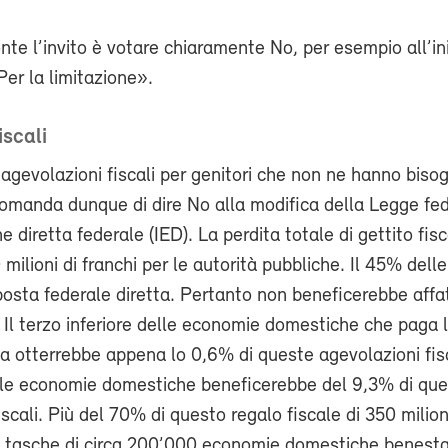
onte l’invito è votare chiaramente No, per esempio all’in
er la limitazione».
iscali
agevolazioni fiscali per genitori che non ne hanno bisog
omanda dunque di dire No alla modifica della Legge fe
e diretta federale (IED). La perdita totale di gettito fis
milioni di franchi per le autorità pubbliche. Il 45% delle
osta federale diretta. Pertanto non beneficerebbe affat
Il terzo inferiore delle economie domestiche che paga 
ta otterrebbe appena lo 0,6% di queste agevolazioni fis
elle economie domestiche beneficerebbe del 9,3% di qu
scali. Più del 70% di questo regalo fiscale di 350 milioni
le tasche di circa 200’000 economie domestiche benesta