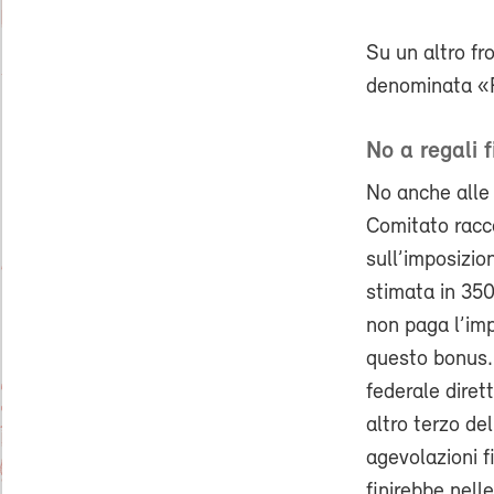
Su un altro fr
denominata «P
No a regali f
No anche alle 
Comitato racc
sull’imposizion
stimata in 350 
non paga l’imp
questo bonus. 
federale diret
altro terzo d
agevolazioni fi
finirebbe nel