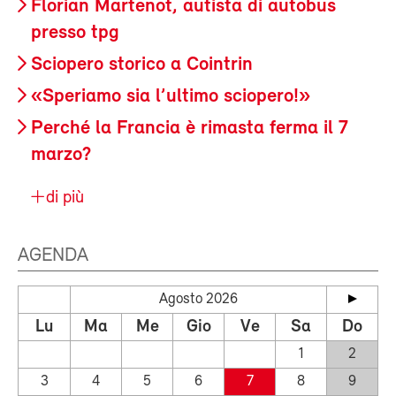
Florian Martenot, autista di autobus
presso tpg
Sciopero storico a Cointrin
«Speriamo sia l’ultimo sciopero!»
Perché la Francia è rimasta ferma il 7
marzo?
di più
AGENDA
Agosto 2026
Lu
Ma
Me
Gio
Ve
Sa
Do
1
2
3
4
5
6
7
8
9