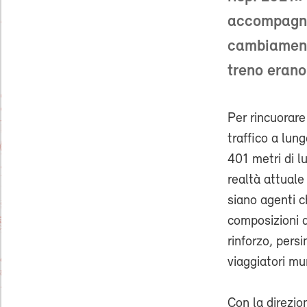
accompagna
cambiamento
treno eran
Per rincuorare 
traffico a lun
401 metri di l
realtà attuale
siano agenti c
composizioni d
rinforzo, pers
viaggiatori mun
Con la direzio