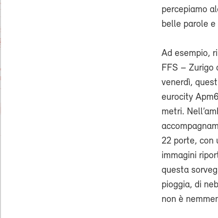
percepiamo alc
belle parole e
Ad esempio, ri
FFS – Zurigo 
venerdì, quest
eurocity Apm6
metri. Nell’am
accompagnamen
22 porte, con 
immagini ripor
questa sorvegl
pioggia, di ne
non è nemmeno 