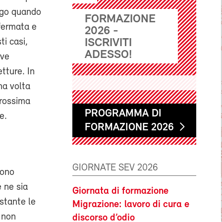
ungo quando
FORMAZIONE
 fermata e
2026 -
ISCRIVITI
ti casi,
ADESSO!
eve
tture. In
na volta
 prossima
PROGRAMMA DI
e.
FORMAZIONE 2026
GIORNATE SEV 2026
sono
 ne sia
Giornata di formazione
ostante le
Migrazione: lavoro di cura e
, non
discorso d’odio