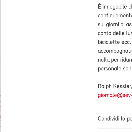
È innegabile c
continuamente
sui giorni di
conto delle lu
biciclette ecc
accompagnatri
nulla per ridur
personale sano
Ralph Kessler
giornale@sev-
Condividi la p