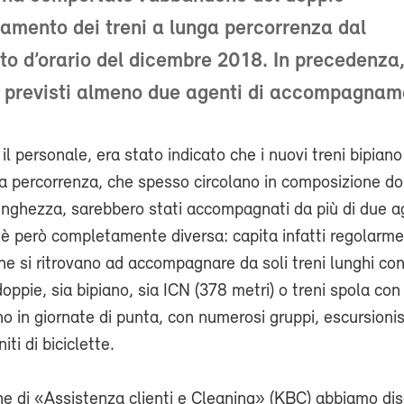
mento dei treni a lunga percorrenza dal
 d’orario del dicembre 2018. In precedenza,
o previsti almeno due agenti di accompagnam
il personale, era stato indicato che i nuovi treni bipiano
ga percorrenza, che spesso circolano in composizione do
unghezza, sarebbero stati accompagnati da più di due a
 è però completamente diversa: capita infatti regolarme
he si ritrovano ad accompagnare da soli treni lunghi co
oppie, sia bipiano, sia ICN (378 metri) o treni spola con
ino in giornate di punta, con numerosi gruppi, escursionis
iti di biciclette.
ne di «Assistenza clienti e Cleaning» (KBC) abbiamo di