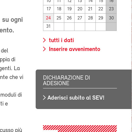
10
11
12
13
14
15
16
17
18
19
20
21
22
23
24
25
26
27
28
29
30
 su ogni
31
ento.
tutti i dati
Inserire avvenimento
 del
ppia di
genti. La
nte che vi
DICHIARAZIONE DI
ADESIONE
n
 moduli di
Aderisci subito al SEV!
ti e
scusso più