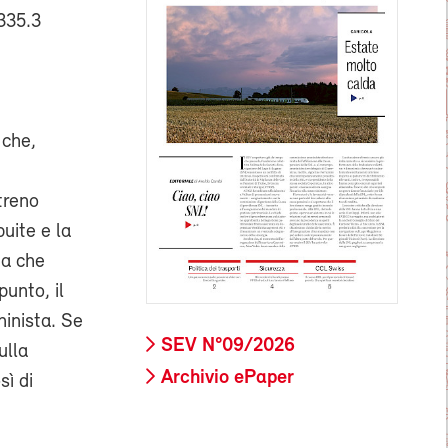
 335.3
 che,
treno
buite e la
ta che
unto, il
inista. Se
SEV N°09/2026
ulla
Archivio ePaper
sì di