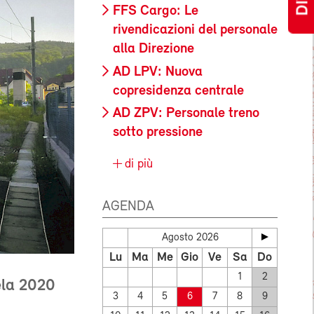
FFS Cargo: Le
rivendicazioni del personale
alla Direzione
AD LPV: Nuova
copresidenza centrale
AD ZPV: Personale treno
sotto pressione
di più
AGENDA
Agosto 2026
Lu
Ma
Me
Gio
Ve
Sa
Do
1
2
ela 2020
3
4
5
6
7
8
9