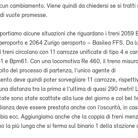
un cambiamento. Viene quindi da chiedersi se si tratti 
 di vuote promesse.
portiamo alcune situazioni che riguardano i treni 2059 
aeroporto e 2064 Zurigo aeroporto – Basilea FFS. Da l
i treni circolano con 11 carrozze unificate di tipo 4 e ca
1 e Bpm61. Con una locomotiva Re 460, il treno misur
bito del processo di partenza, l’unico agente di
to deve quindi poter sorvegliare 11 carrozze, rispett
una distanza tra la prima e l’ultima di quasi 290 metri! 
tate sono state scattate alla luce del giorno e col bel
ianza deve essere prestata anche con l’oscurità, in cas
bbia ecc. Aggiungiamo anche che la coppia di treni men
la più lunga che si ferma sul binario 1 della stazione 