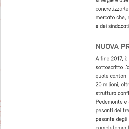
sinergie e all
concretizzarle
mercato che, 
e dei sindacat
NUOVA PR
A fine 2017, è
sottoscritto l
quale canton T
20 milioni, ol
struttura confl
Pedemonte e al
pesanti dei tr
pesante degli 
completamente 