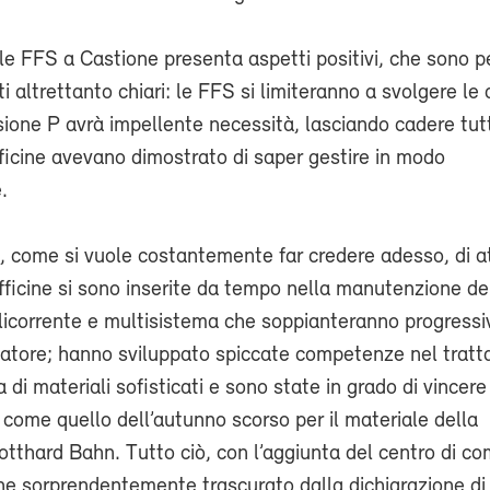
lle FFS a Castione presenta aspetti positivi, che sono p
 altrettanto chiari: le FFS si limiteranno a svolgere le a
visione P avrà impellente necessità, lasciando cadere tutt
ficine avevano dimostrato di saper gestire in modo
.
a, come si vuole costantemente far credere adesso, di at
fficine si sono inserite da tempo nella manutenzione de
licorrente e multisistema che soppianteranno progress
uatore; hanno sviluppato spiccate competenze nel trat
 di materiali sofisticati e sono state in grado di vincere
, come quello dell’autunno scorso per il materiale della
tthard Bahn. Tutto ciò, con l’aggiunta del centro di c
iene sorprendentemente trascurato dalla dichiarazione di 