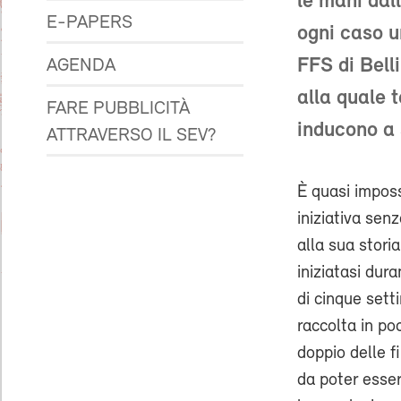
le mani dall
E-PAPERS
ogni caso u
FFS di Bell
AGENDA
alla quale 
FARE PUBBLICITÀ
inducono a 
ATTRAVERSO IL SEV?
È quasi imposs
iniziativa sen
alla sua stori
iniziatasi dura
di cinque set
raccolta in poch
doppio delle f
da poter esse