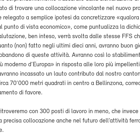
to di trovare una collocazione vincolante nel nuovo pr
 relegato a semplice ipotesi da concretizzare «qualora
l punto di vista economico», come puntualizza la dichi
valutazione, ben inteso, verrà svolta dalle stesse FFS ch
anto (non) fatto negli ultimi dieci anni, avranno buon g
’abbandono di queste attività. Avranno così lo stabilimen
iù moderno d’Europa» in risposta alle loro più impellent
 avranno incassato un lauto contributo dal nostro canton
 circa 70’000 metri quadrati in centro a Bellinzona, corre
tamento di favore.
ritroveremo con 300 posti di lavoro in meno, che invece
a precisa collocazione anche nel futuro dell’attività ferr
e.