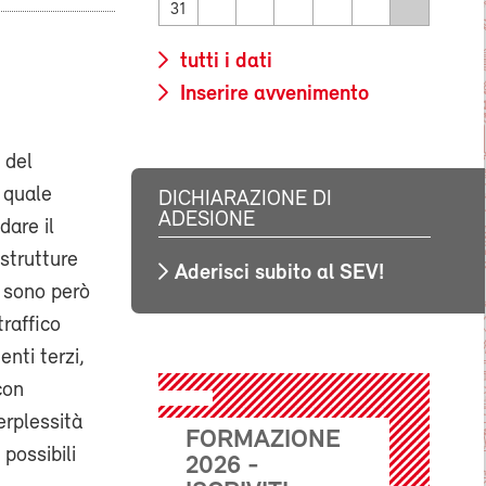
31
tutti i dati
Inserire avvenimento
 del
 quale
DICHIARAZIONE DI
ADESIONE
dare il
 strutture
Aderisci subito al SEV!
e sono però
traffico
enti terzi,
con
erplessità
FORMAZIONE
possibili
2026 -