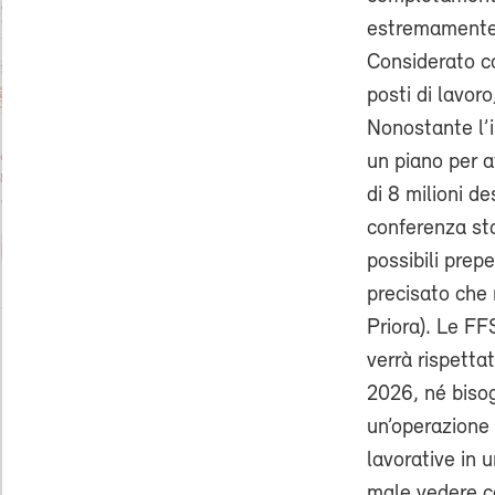
estremamente 
Considerato co
posti di lavor
Nonostante l’
un piano per a
di 8 milioni d
conferenza st
possibili prep
precisato che n
Priora). Le FF
verrà rispetta
2026, né bisogn
un’operazione 
lavorative in u
male vedere c