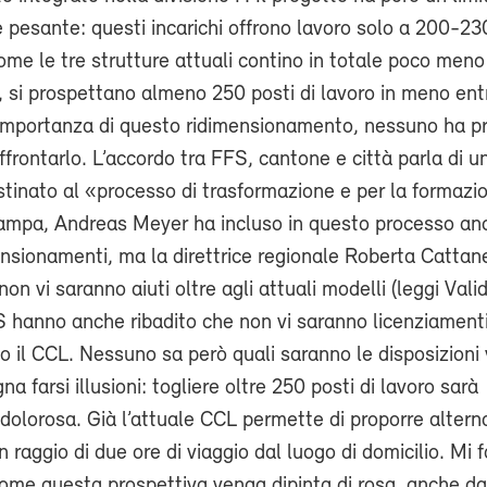
pesante: questi incarichi offrono lavoro solo a 200-23
me le tre strutture attuali contino in totale poco meno
o, si prospettano almeno 250 posti di lavoro in meno ent
importanza di questo ridimensionamento, nessuno ha p
ffrontarlo. L’accordo tra FFS, cantone e città parla di u
estinato al «processo di trasformazione e per la formazi
ampa, Andreas Meyer ha incluso in questo processo an
ensionamenti, ma la direttrice regionale Roberta Cattan
on vi saranno aiuti oltre agli attuali modelli (leggi Vali
S hanno anche ribadito che non vi saranno licenziament
to il CCL. Nessuno sa però quali saranno le disposizioni 
a farsi illusioni: togliere oltre 250 posti di lavoro sarà
dolorosa. Già l’attuale CCL permette di proporre altern
n raggio di due ore di viaggio dal luogo di domicilio. Mi f
ome questa prospettiva venga dipinta di rosa, anche d