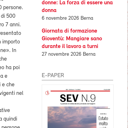
donne: La forza di essere una
0 persone.
donna
 di 500
6 novembre 2026 Berna
ro 7 anni.
Giornata di formazione
resentato
Gioventù: Mangiare sano
n importo
durante il lavoro a turni
one». In
27 novembre 2026 Berna
che
eo ha poi
E-PAPER
da e
i e che
vigenti nel
ative
a quindi
a persone