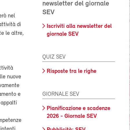
newsletter del giornale
SEV
erò nel
ttività di
Iscriviti alla newsletter del
e le altre,
giornale SEV
QUIZ SEV
tività
Risposte tra le righe
lle nuove
ivamente
GIORNALE SEV
tamento e
 appalti
Pianificazione e scadenze
2026 - Giornale SEV
ompetenze
intenti,
Pubblicità: SEV