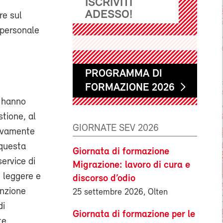
ISCRIVITI
ADESSO!
re sul
 personale
PROGRAMMA DI
FORMAZIONE 2026
S hanno
stione, al
GIORNATE SEV 2026
tivamente
 questa
Giornata di formazione
service di
Migrazione: lavoro di cura e
i leggere e
discorso d’odio
enzione
25 settembre 2026, Olten
di
Giornata di formazione per le
te