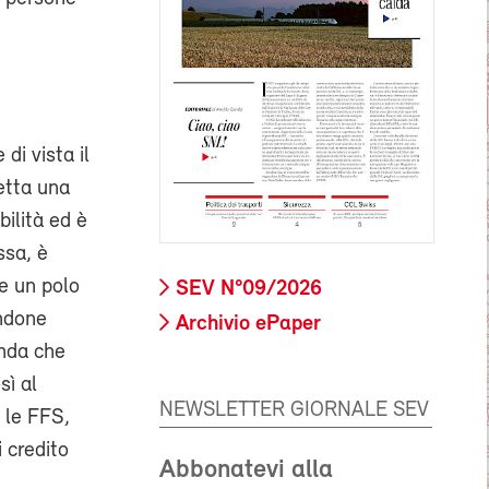
di vista il
etta una
bilità ed è
ssa, è
re un polo
SEV N°09/2026
andone
Archivio ePaper
enda che
sì al
NEWSLETTER GIORNALE SEV
 le FFS,
i credito
Abbonatevi alla