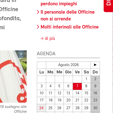
uirà in
perdono impieghi
Officine
Il personale delle Officine
ofondita,
non si arrende
mi
Molti interinali alle Officine
di più
AGENDA
Agosto 2026
Lu
Ma
Me
Gio
Ve
Sa
Do
1
2
3
4
5
6
7
8
9
10
11
12
13
14
15
16
17
18
19
20
21
22
23
19 sostegno alle
24
25
26
27
28
29
30
Officine