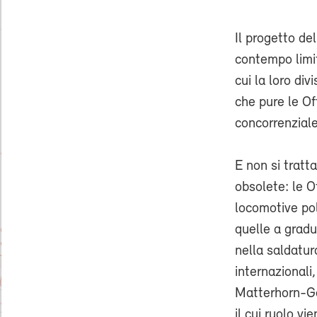
Il progetto de
contempo limiti
cui la loro di
che pure le Of
concorrenziale
E non si tratt
obsolete: le O
locomotive po
quelle a grad
nella saldatura
internazionali
Matterhorn-Go
il cui ruolo v