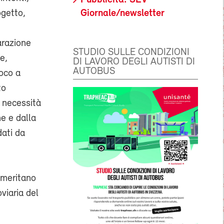
Giornale/newsletter
ogetto,
arazione
STUDIO SULLE CONDIZIONI
e,
DI LAVORO DEGLI AUTISTI DI
AUTOBUS
ioco a
to
i necessità
e e dalla
dati da
 meritano
oviaria del