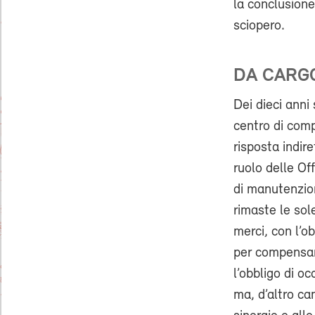
la conclusione
sciopero.
DA CARGO
Dei dieci anni 
centro di com
risposta indire
ruolo delle Of
di manutenzion
rimaste le sol
merci, con l’ob
per compensar
l’obbligo di o
ma, d’altro ca