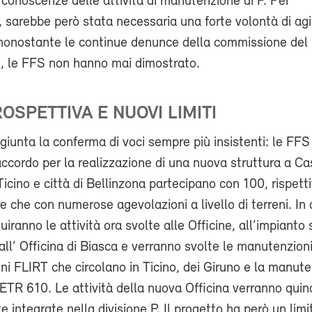
e conoscenze delle attività di manutenzione di P. Per
, sarebbe però stata necessaria una forte volontà di agi
nonostante le continue denunce della commissione del
i, le FFS non hanno mai dimostrato.
OSPETTIVA E NUOVI LIMITI
 giunta la conferma di voci sempre più insistenti: le FF
’accordo per la realizzazione di una nuova struttura a Ca
icino e città di Bellinzona partecipano con 100, rispet
tre che con numerose agevolazioni a livello di terreni. In
uiranno le attività ora svolte alle Officine, all’impianto 
l’ Officina di Biasca e verranno svolte le manutenzion
eni FLIRT che circolano in Ticino, dei Giruno e la manut
ETR 610. Le attività della nuova Officina verranno quin
integrate nella divisione P. Il progetto ha però un limi