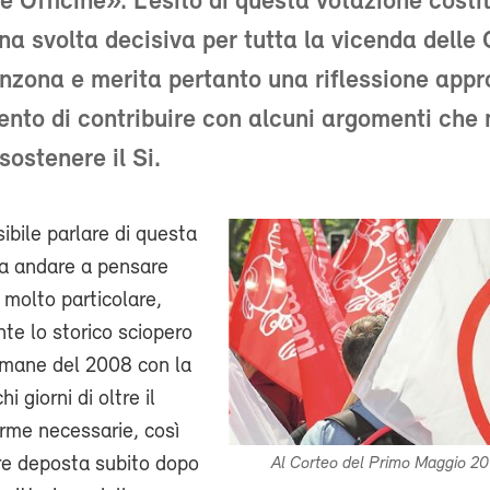
e Officine». L’esito di questa votazione costit
na svolta decisiva per tutta la vicenda delle 
inzona e merita pertanto una riflessione appr
tento di contribuire con alcuni argomenti che 
sostenere il Si.
ibile parlare di questa
za andare a pensare
a molto particolare,
nte lo storico sciopero
timane del 2008 con la
i giorni di oltre il
irme necessarie, così
re deposta subito dopo
Al Corteo del Primo Maggio 20