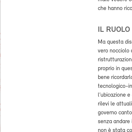
che hanno rico
IL RUOLO 
Ma questa disc
vero nocciolo
ristrutturazion
proprio in ques
bene ricordarl
tecnologico-in
l’ubicazione e
rilevi le attua
governo canton
senza andare in
non è stata co