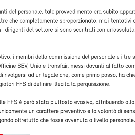
nti del personale, tale provvedimento era subito appars
ltre che completamente sproporzionato, ma i tentativi d
 i dirigenti del settore si sono scontrati con un’assoluta
ivo, i membri della commissione del personale e i tre s
Officine SEV, Unia e transfair, messi davanti al fatto co
i rivolgersi ad un legale che, come primo passo, ha chi
iatori FFS di definire illecita la perquisizione.
lle FFS è però stata piuttosto evasiva, attribuendo alla
unicamente un carattere preventivo e la volontà di sensib
ando oltretutto che fosse avvenuta a livello personale