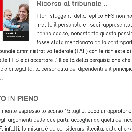
Ricorso al tribunale …
I toni sfuggenti della replica FFS non h
irretito il personale e i suoi rappresenta
hanno deciso, nonostante questa possib
fosse stata menzionata dalla contropart
ribunale amministrativo federale (TAF) con le richieste di
elle FFS e di accertare l’illiceità della perquisizione ch
cipio di legalità, la personalità dei dipendenti e il principi
à.
O IN PIENO
nalmente espresso lo scorso 15 luglio, dopo un’approfond
gli argomenti delle due parti, accogliendo quelli dei rico
 infatti, la misura è da considerarsi illecita, dato che «