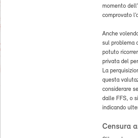
momento dell’
comprovato l’am
Anche volendo 
sul problema d
potuto ricorre
privata del pe
La perquisizi
questa valutaz
considerare se
dalle FFS, o s
indicando ulter
Censura a