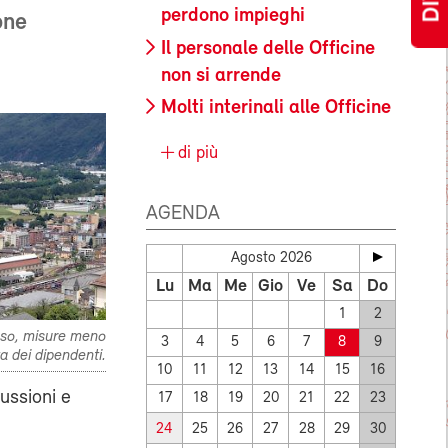
perdono impieghi
one
Il personale delle Officine
non si arrende
Molti interinali alle Officine
di più
AGENDA
Agosto 2026
Lu
Ma
Me
Gio
Ve
Sa
Do
1
2
aso, misure meno
3
4
5
6
7
8
9
ta dei dipendenti.
10
11
12
13
14
15
16
ussioni e
17
18
19
20
21
22
23
24
25
26
27
28
29
30