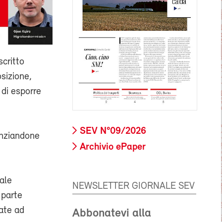
scritto
sizione,
 di esporre
SEV N°09/2026
enziandone
Archivio ePaper
nale
NEWSLETTER GIORNALE SEV
 parte
tate ad
Abbonatevi alla