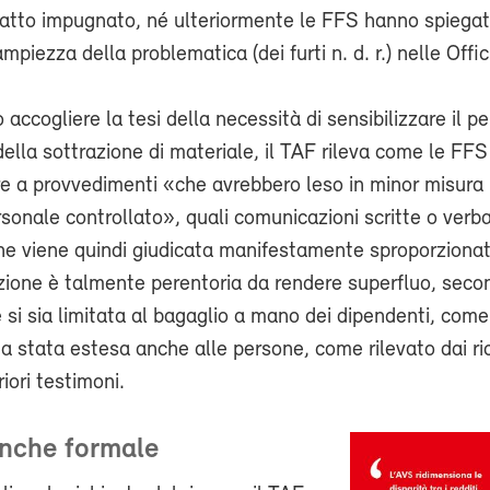
atto impugnato, né ulteriormente le FFS hanno spiega
piezza della problematica (dei furti n. d. r.) nelle Offi
accogliere la tesi della necessità di sensibilizzare il p
ella sottrazione di materiale, il TAF rileva come le FF
re a provvedimenti «che avrebbero leso in minor misura 
rsonale controllato», quali comunicazioni scritte o verba
one viene quindi giudicata manifestamente sproporziona
ione è talmente perentoria da rendere superfluo, secon
 si sia limitata al bagaglio a mano dei dipendenti, com
ia stata estesa anche alle persone, come rilevato dai ri
iori testimoni.
nche formale