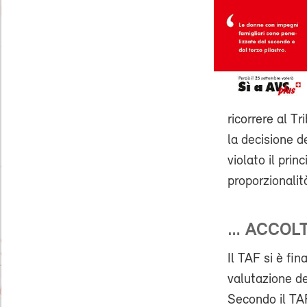
ricorrere al T
la decisione d
violato il prin
proporzionalit
… ACCOLT
Il TAF si è fi
valutazione de
Secondo il TAF,