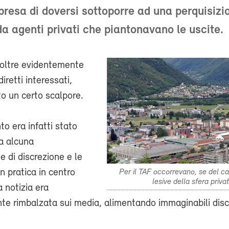
presa di doversi sottoporre ad una perquisizi
da agenti privati che piantonavano le uscite.
 oltre evidentemente
diretti interessati,
o un certo scalpore.
to era infatti stato
a alcuna
 di discrezione e le
in pratica in centro
Per il TAF occorrevano, se del c
lesive della sfera priva
la notizia era
e rimbalzata sui media, alimentando immaginabili disc