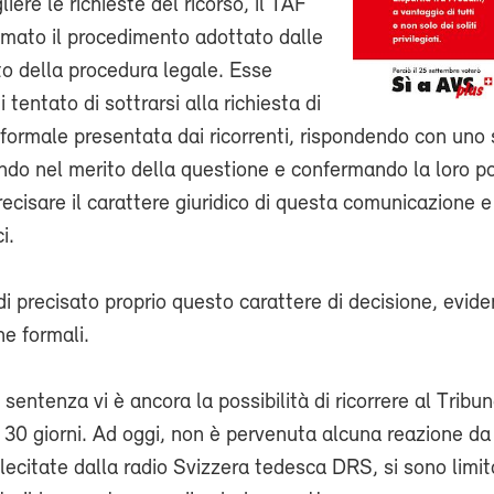
iere le richieste del ricorso, il TAF
imato il procedimento adottato dalle
o della procedura legale. Esse
 tentato di sottrarsi alla richiesta di
formale presentata dai ricorrenti, rispondendo con uno 
ndo nel merito della questione e confermando la loro po
ecisare il carattere giuridico di questa comunicazione e
i.
di precisato proprio questo carattere di decisione, evid
ne formali.
sentenza vi è ancora la possibilità di ricorrere al Tribu
 30 giorni. Ad oggi, non è pervenuta alcuna reazione da
lecitate dalla radio Svizzera tedesca DRS, si sono limi