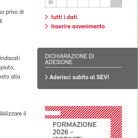
31
o privo di
tutti i dati
i
Inserire avvenimento
DICHIARAZIONE DI
indacati
ADESIONE
mpiuto,
esto alla
Aderisci subito al SEV!
ilizzare il
.
FORMAZIONE
2026 -