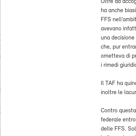
Oltre ad accogl
ha anche bias
FFS nell’ambit
avevano infatti
una decisione 
che, pur entra
ometteva di pr
i rimedi giuridic
Il TAF ha quin
inoltre le lacu
Contro questa 
federale entro
delle FFS. Sol