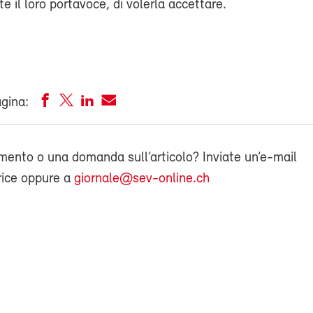
te il loro portavoce, di volerla accettare.
agina:
ento o una domanda sull’articolo? Inviate un’e-mail
rice oppure a
giornale@sev-online.ch