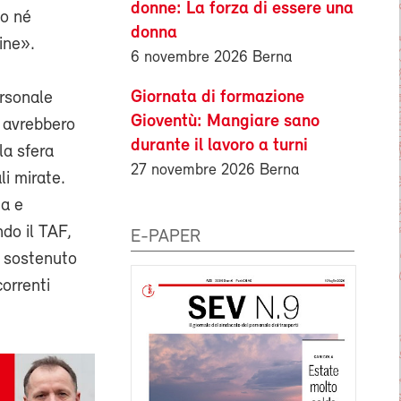
donne: La forza di essere una
to né
donna
cine».
6 novembre 2026 Berna
Giornata di formazione
ersonale
Gioventù: Mangiare sano
S avrebbero
durante il lavoro a turni
la sfera
27 novembre 2026 Berna
li mirate.
ta e
do il TAF,
E-PAPER
e sostenuto
correnti