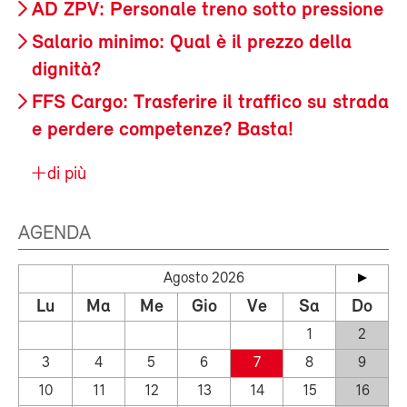
AD ZPV: Personale treno sotto pressione
Salario minimo: Qual è il prezzo della
dignità?
FFS Cargo: Trasferire il traffico su strada
e perdere competenze? Basta!
di più
AGENDA
Agosto 2026
Lu
Ma
Me
Gio
Ve
Sa
Do
1
2
3
4
5
6
7
8
9
10
11
12
13
14
15
16