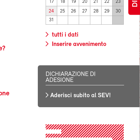
17
18
19
20
21
22
23
24
25
26
27
28
29
30
31
tutti i dati
Inserire avvenimento
e?
DICHIARAZIONE DI
ADESIONE
ione
Aderisci subito al SEV!