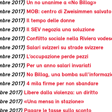
mbre 2017)
Un no unanime a «No Billag»
mbre 2017)
MOB: centro di Zweisimmen salvato
mbre 2017)
Il tempo delle donne
mbre 2017)
Il SEV negozia una soluzione
mbre 2017)
Conflitto sociale nella Riviera vodes
mbre 2017)
Salari svizzeri su strade svizzere
mbre 2017)
L’occupazione perde pezzi
mbre 2017)
Per un anno salari invariati
mbre 2017)
No Billag, una bomba sull’informaz
mbre 2017)
4 mila firme per non sbandare
bre 2017)
Libere dalla violenza: un diritto
bre 2017)
«Una mensa in stazione»
bre 2017)
Pagare le tasse sullo sconto