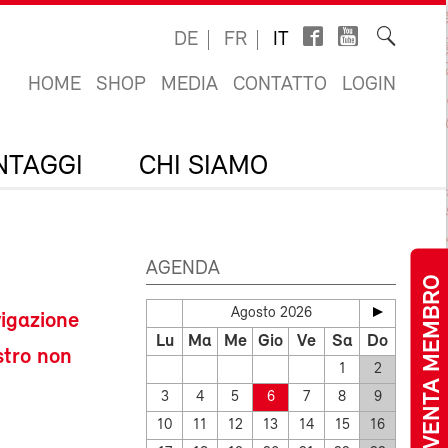
DE
FR
IT
HOME
SHOP
MEDIA
CONTATTO
LOGIN
ANTAGGI
CHI SIAMO
AGENDA
DIVENTA MEMBRO
Agosto 2026
igazione
Lu
Ma
Me
Gio
Ve
Sa
Do
stro non
1
2
3
4
5
6
7
8
9
10
11
12
13
14
15
16