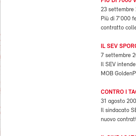
PIÙ DI 7000
23 settembre
Più di 7'000 f
contratto coll
IL SEV SPO
7 settembre 
Il SEV intende 
MOB GoldenPass
CONTRO I TA
31 agosto 20
Il sindacato 
nuovo contratt