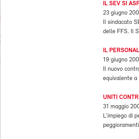
IL SEV SI A
23 giugno 20
Il sindacato S
delle FFS. Il S
IL PERSONA
19 giugno 20
Il nuovo contr
equivalente a 
UNITI CONTR
31 maggio 20
L’impiego di p
peggioramenti d