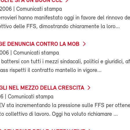
 VOLTE SI A UN BUON CCL
 2006
| Comunicati stampa
errovieri hanno manifestato oggi in favore del rinnovo de
ettivo delle FFS, dimostrando chiaramente la loro...
RGE DENUNCIA CONTRO LA MOB
2006
| Comunicati stampa
battersi con tutti i mezzi sindacali, politici e giuridici, a
 rispetti il contratto mantello in vigore...
GLI NEL MEZZO DELLA CRESCITA
06
| Comunicati stampa
SEV sta incrementando la pressione sulle FFS per otten
o collettivo di lavoro. Oggi ha voluto richiamare ...