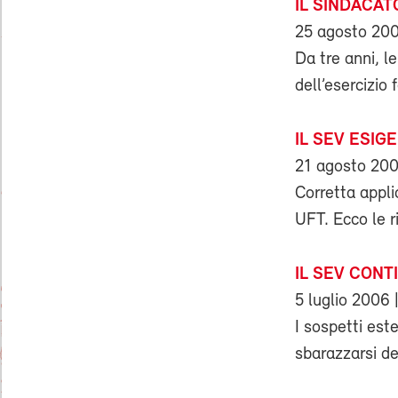
IL SINDACAT
25 agosto 20
Da tre anni, l
dell’esercizio 
IL SEV ESIG
21 agosto 20
Corretta applic
UFT. Ecco le r
IL SEV CONT
5 luglio 2006
I sospetti est
sbarazzarsi del