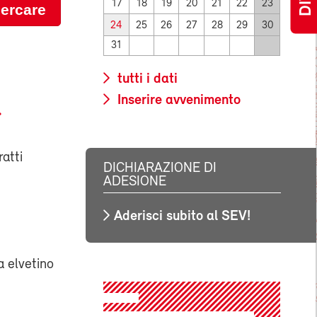
17
18
19
20
21
22
23
ercare
24
25
26
27
28
29
30
31
tutti i dati
Inserire avvenimento
ratti
DICHIARAZIONE DI
ADESIONE
Aderisci subito al SEV!
ia elvetino