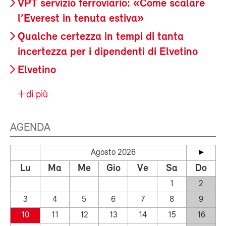
VPT servizio ferroviario: «Come scalare
l’Everest in tenuta estiva»
Qualche certezza in tempi di tanta
incertezza per i dipendenti di Elvetino
Elvetino
di più
AGENDA
Agosto 2026
Lu
Ma
Me
Gio
Ve
Sa
Do
1
2
3
4
5
6
7
8
9
10
11
12
13
14
15
16