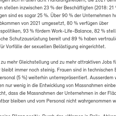
eigen sich in allen acht Handlungsfeldern, die 2021 defi
n stellen inzwischen 23 % der Beschäftigten (2018: 21 
gen sind es sogar 25 %. Über 90 % der Unternehmen h
Abkommen von 2021 umgesetzt, 80 % verfügen über
gspolitiken, 93 % fördern Work-Life-Balance, 82 % stel
sche Schutzausrüstung bereit und 89 % haben vertraul
ür Vorfälle der sexuellen Belästigung eingerichtet.
zu mehr Gleichstellung und zu mehr attraktiven Jobs f
 bleibt immer noch steinig. Frauen sind in technischen 
ersonal (5 %) weiterhin unterrepräsentiert. Ausserdem
n nur wenig in die Entwicklung von Massnahmen einb
icht, dass die Massnahmen der Unternehmen in der Flä
htbar bleiben und vom Personal nicht wahrgenommen w