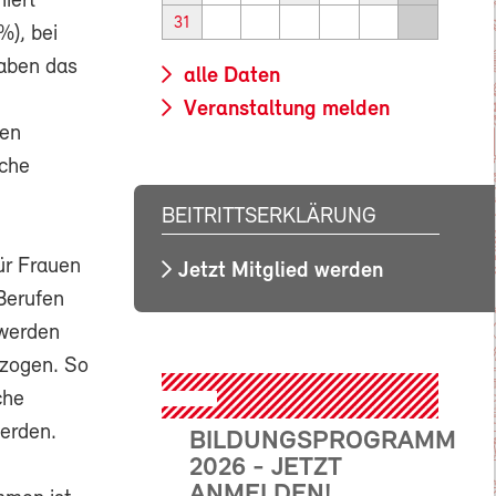
niert
31
%), bei
aben das
alle Daten
Veranstaltung melden
len
iche
BEITRITTSERKLÄRUNG
ür Frauen
Jetzt Mitglied werden
Berufen
 werden
ezogen. So
che
erden.
BILDUNGSPROGRAMM
2026 - JETZT
ANMELDEN!