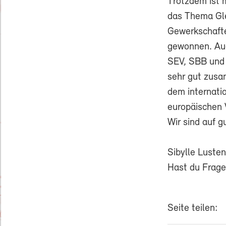
Trotzdem ist 
das Thema Gle
Gewerkschaft
gewonnen. Auc
SEV, SBB und 
sehr gut zusa
dem internati
europäischen 
Wir sind auf g
Sibylle Luste
Hast du Frage
Seite teilen: