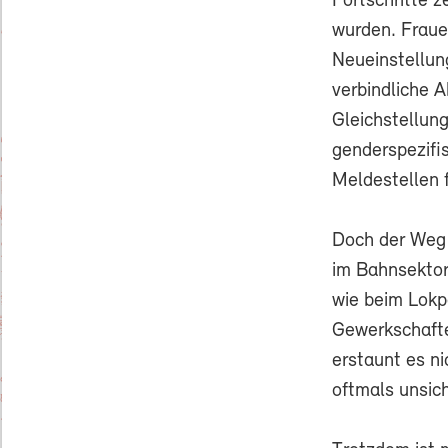
Fortschritte z
wurden. Fraue
Neueinstellun
verbindliche 
Gleichstellun
genderspezifi
Meldestellen f
Doch der Weg 
im Bahnsektor
wie beim Lokp
Gewerkschafte
erstaunt es n
oftmals unsic