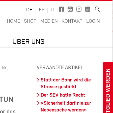
DE
FR
IT
HOME
SHOP
MEDIEN
KONTAKT
LOGIN
ÜBER UNS
VERWANDTE ARTIKEL
tik,
MITGLIED WERDEN
Statt der Bahn wird die
Strasse gestärkt
Der SEV hatte Recht
 TUN
«Sicherheit darf nie zur
Nebensache werden»
or das