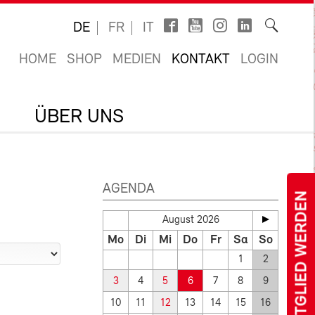
DE
FR
IT
HOME
SHOP
MEDIEN
KONTAKT
LOGIN
ÜBER UNS
AGENDA
MITGLIED WERDEN
August 2026
Mo
Di
Mi
Do
Fr
Sa
So
1
2
3
4
5
6
7
8
9
10
11
12
13
14
15
16