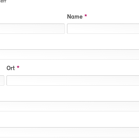
err
Name
Ort