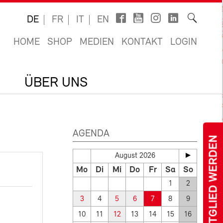
DE
FR
IT
EN
HOME
SHOP
MEDIEN
KONTAKT
LOGIN
ÜBER UNS
AGENDA
MITGLIED WERDEN
August 2026
Mo
Di
Mi
Do
Fr
Sa
So
1
2
3
4
5
6
7
8
9
10
11
12
13
14
15
16