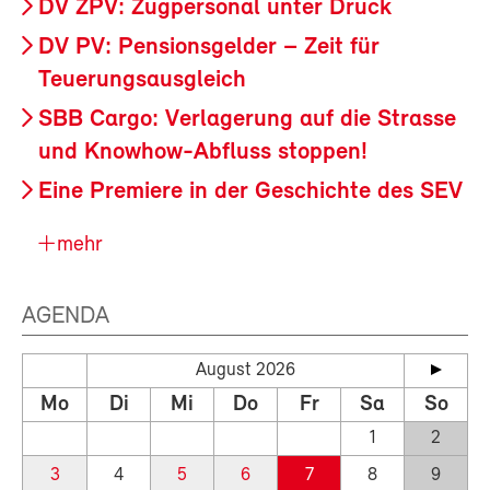
DV ZPV: Zugpersonal unter Druck
DV PV: Pensionsgelder – Zeit für
Teuerungsausgleich
SBB Cargo: Verlagerung auf die Strasse
und Knowhow-Abfluss stoppen!
Eine Premiere in der Geschichte des SEV
mehr
AGENDA
August 2026
Mo
Di
Mi
Do
Fr
Sa
So
1
2
3
4
5
6
7
8
9