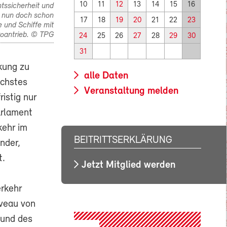
10
11
12
13
14
15
16
tssicherheit und
d nun doch schon
17
18
19
20
21
22
23
 und Schiffe mit
roantrieb. © TPG
24
25
26
27
28
29
30
31
kung zu
alle Daten
ächstes
Veranstaltung melden
istig nur
arlament
kehr im
BEITRITTSERKLÄRUNG
nder,
t.
Jetzt Mitglied werden
erkehr
iveau von
 und des