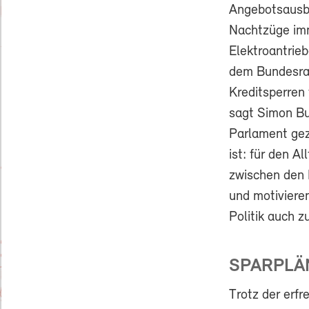
Angebotsausba
Nachtzüge imm
Elektroantrie
dem Bundesrat
Kreditsperren 
sagt Simon Bu
Parlament geze
ist: für den 
zwischen den R
und motivieren
Politik auch z
SPARPLÄ
Trotz der erf