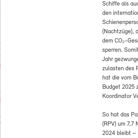
Schiffe als au
den internati
Schienenpers
(Nachtzüge), 
dem CO₂-Geset
sperren. Somi
Jahr gezwunge
zulasten des 
hat die vom B
Budget 2025 z
Koordinator V
So hat das Pa
(RPV) um 7,7 
2024 bleibt –