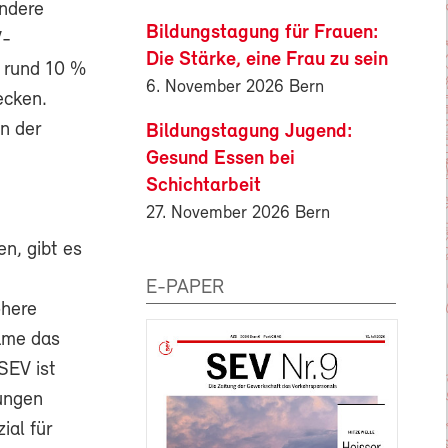
ondere
Bildungstagung für Frauen:
V-
Die Stärke, eine Frau zu sein
 rund 10 %
6. November 2026 Bern
ecken.
n der
Bildungstagung Jugend:
Gesund Essen bei
n
Schichtarbeit
27. November 2026 Bern
n, gibt es
E-PAPER
öhere
käme das
SEV ist
gungen
ial für