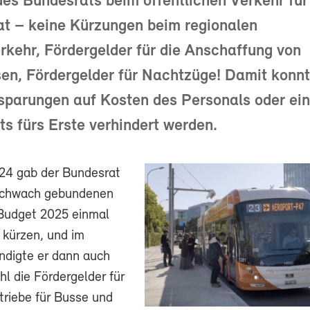
es Bundesrats beim öffentlichen Verkehr fü
hat – keine Kürzungen beim regionalen
kehr, Fördergelder für die Anschaffung von
en, Fördergelder für Nachtzüge! Damit konn
nsparungen auf Kosten des Personals oder ei
s fürs Erste verhindert werden.
24 gab der Bundesrat
 schwach gebundenen
Budget 2025 einmal
 kürzen, und im
digte er dann auch
l die Fördergelder für
triebe für Busse und