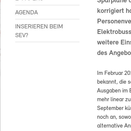
Sparpläne d
korrigiert 
AGENDA
Personenver
INSERIEREN BEIM
Elektrobuss
SEV?
weitere Ei
des Angebot
Im Februar 20
bekannt, die
Ausgaben im 
mehr linear zu
September kün
noch an, sowoh
alternative An