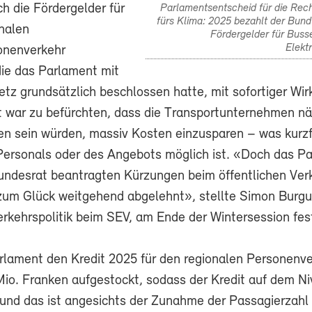
ch die Fördergelder für
Parlamentsentscheid für die Rech
fürs Klima: 2025 bezahlt der Bun
onalen
Fördergelder für Busse
Elekt
onenverkehr
die das Parlament mit
z grundsätzlich beschlossen hatte, mit sofortiger Wir
t war zu befürchten, dass die Transportunternehmen n
n sein würden, massiv Kosten einzusparen – was kurzfr
Personals oder des Angebots möglich ist. «Doch das P
undesrat beantragten Kürzungen beim öffentlichen Ver
um Glück weitgehend abgelehnt», stellte Simon Burgu
erkehrspolitik beim SEV, am Ende der Wintersession fes
rlament den Kredit 2025 für den regionalen Personenv
Mio. Franken aufgestockt, sodass der Kredit auf dem N
 und das ist angesichts der Zunahme der Passagierzahl