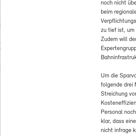
noch nicht übe
beim regional
Verpflichtung
zu tief ist, 
Zudem will de
Expertengrupp
Bahninfrastruk
Um die Sparvo
folgende drei
Streichung vo
Kosteneffizie
Personal noch 
klar, dass ei
nicht infrage 