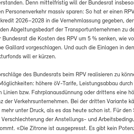
rstanden. Denn mittelfristig will der Bundesrat insbes
en Personenverkehr massiv sparen: So hat er einen RP
skredit 2026–2028 in die Vernehmlassung gegeben, der
um den Abgeltungsbedarf der Transportunternehmen zu d
r Bundesrat die Kosten des RPV um 5 % senken, wie vo
e Gaillard vorgeschlagen. Und auch die Einlagen in de
turfonds will er kürzen.
rschläge des Bundesrats beim RPV realisieren zu könne
 Möglichkeiten: höhere öV-Tarife, Leistungsabbau durch
n Linien bzw. Fahrplanausdünnung oder drittens eine h
nz der Verkehrsunternehmen. Bei der dritten Variante 
mehr unter Druck, als es das heute schon ist. Für den 
ne Verschlechterung der Anstellungs- und Arbeitsbedin
kommt. «Die Zitrone ist ausgepresst. Es gibt kein Potenz