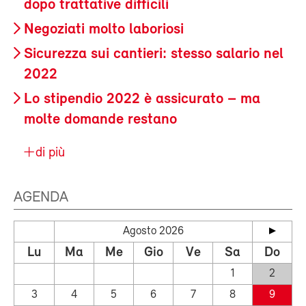
dopo trattative difficili
Negoziati molto laboriosi
Sicurezza sui cantieri: stesso salario nel
2022
Lo stipendio 2022 è assicurato – ma
molte domande restano
di più
AGENDA
Agosto 2026
Lu
Ma
Me
Gio
Ve
Sa
Do
1
2
3
4
5
6
7
8
9