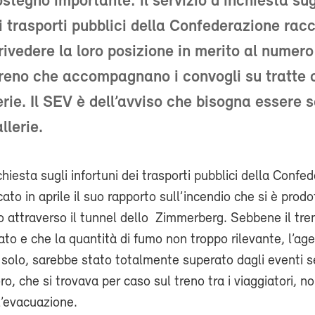
stegno importante: il servizio d’inchiesta sug
ei trasporti pubblici della Confederazione r
rivedere la loro posizione in merito al numero
treno che accompagnano i convogli su tratte 
erie. Il SEV è dell’avviso che bisogna essere 
llerie.
nchiesta sugli infortuni dei trasporti pubblici della Confe
cato in aprile il suo rapporto sull’incendio che si è prodo
o attraverso il tunnel dello Zimmerberg. Sebbene il tre
to e che la quantità di fumo non troppo rilevante, l’ag
 solo, sarebbe stato totalmente superato dagli eventi s
oro, che si trovava per caso sul treno tra i viaggiatori, 
l’evacuazione.