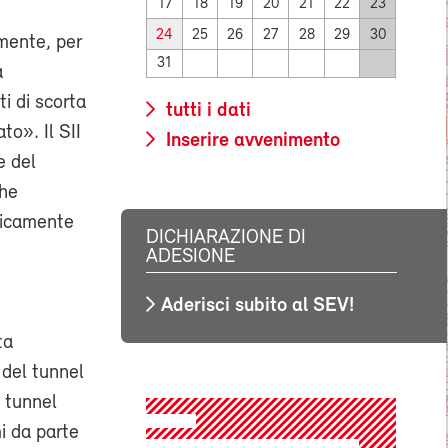
17
18
19
20
21
22
23
24
25
26
27
28
29
30
lmente, per
31
a
i di scorta
tutti i dati
to». Il SII
Inserire avvenimento
e del
che
aticamente
DICHIARAZIONE DI
ADESIONE
Aderisci subito al SEV!
ta
 del tunnel
l tunnel
i da parte