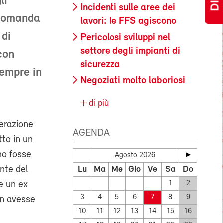
li
Incidenti sulle aree dei
accomanda
lavori: le FFS agiscono
 di
Pericolosi sviluppi nel
settore degli impianti di
con
sicurezza
sempre in
Negoziati molto laboriosi
di più
derazione
AGENDA
tto in un
no fosse
Agosto 2026
ente del
Lu
Ma
Me
Gio
Ve
Sa
Do
e un ex
1
2
3
4
5
6
7
8
9
non avesse
10
11
12
13
14
15
16