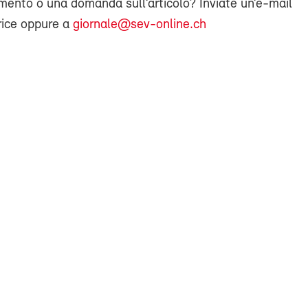
ento o una domanda sull’articolo? Inviate un’e-mail
rice oppure a
giornale@sev-online.ch