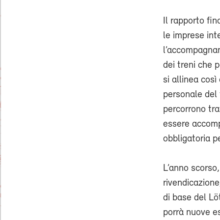
Il rapporto fi
le imprese int
l’accompagname
dei treni che 
si allinea cos
personale del 
percorrono tra
essere accomp
obbligatoria p
L’anno scorso,
rivendicazion
di base del Lö
porrà nuove es