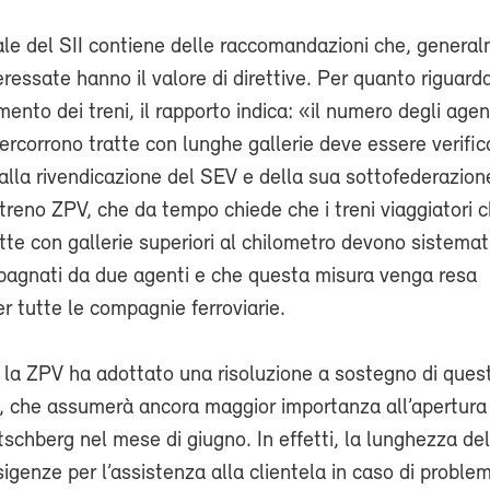
nale del SII contiene delle raccomandazioni che, genera
eressate hanno il valore di direttive. Per quanto riguard
nto dei treni, il rapporto indica: «il numero degli agent
percorrono tratte con lunghe gallerie deve essere verifica
ì alla rivendicazione del SEV e della sua sottofederazion
treno ZPV, che da tempo chiede che i treni viaggiatori 
tte con gallerie superiori al chilometro devono sistem
agnati da due agenti e che questa misura venga resa
er tutte le compagnie ferroviarie.
 la ZPV ha adottato una risoluzione a sostegno di ques
e, che assumerà ancora maggior importanza all’apertura
tschberg nel mese di giugno. In effetti, la lunghezza de
igenze per l’assistenza alla clientela in caso di problem