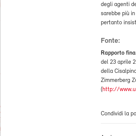
degli agenti d
sarebbe più in
pertanto insis
Fonte:
Rapporto final
del 23 aprile 
della Cisalpin
Zimmerberg Zü
(
http://www.u
Condividi la p