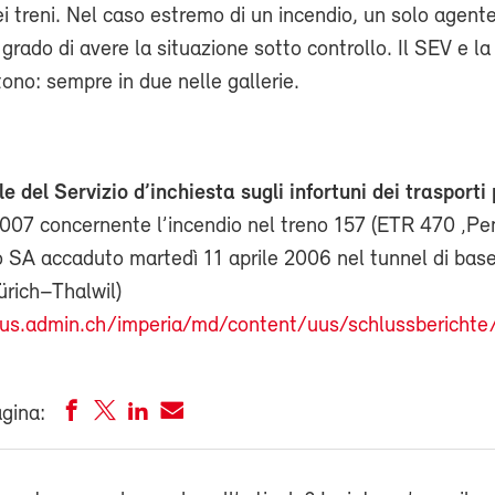
ei treni. Nel caso estremo di un incendio, un solo agent
 grado di avere la situazione sotto controllo. Il SEV e l
tono: sempre in due nelle gallerie.
e del Servizio d’inchiesta sugli infortuni dei trasporti 
2007 concernente l’incendio nel treno 157 (ETR 470 ‚Pe
o SA accaduto martedì 11 aprile 2006 nel tunnel di base
rich–Thalwil)
us.admin.ch/imperia/md/content/uus/schlussbericht
agina: