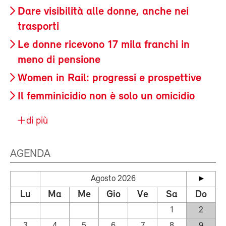
Dare visibilità alle donne, anche nei
trasporti
Le donne ricevono 17 mila franchi in
meno di pensione
Women in Rail: progressi e prospettive
Il femminicidio non è solo un omicidio
di più
AGENDA
Agosto 2026
Lu
Ma
Me
Gio
Ve
Sa
Do
1
2
3
4
5
6
7
8
9