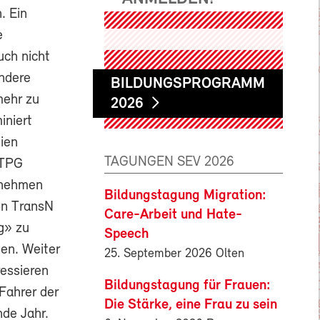
. Ein
e
uch nicht
Andere
BILDUNGSPROGRAMM
mehr zu
2026
iniert
mien
TAGUNGEN SEV 2026
 TPG
rnehmen
Bildungstagung Migration:
on TransN
Care-Arbeit und Hate-
g» zu
Speech
en. Weiter
25. September 2026 Olten
ressieren
Bildungstagung für Frauen:
Fahrer der
Die Stärke, eine Frau zu sein
de Jahr.