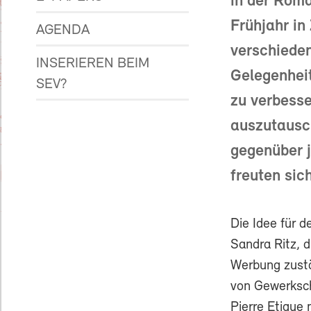
in der Roma
Frühjahr in
AGENDA
verschieden
INSERIEREN BEIM
Gelegenheit
SEV?
zu verbesse
auszutausch
gegenüber j
freuten sic
Die Idee für 
Sandra Ritz, d
Werbung zustä
von Gewerksch
Pierre Etique 