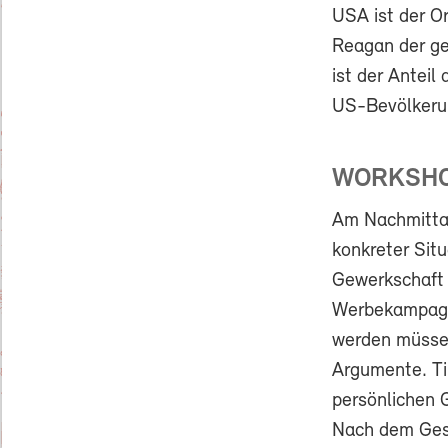
USA ist der O
Reagan der gew
ist der Antei
US-Bevölkerun
WORKSHO
Am Nachmittag
konkreter Situ
Gewerkschaft n
Werbekampagne
werden müssen
Argumente. Tip
persönlichen 
Nach dem Gespr