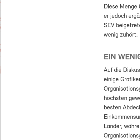
Diese Menge ü
er jedoch erg
SEV beigetrete
wenig zuhört,
EIN WENI
Auf die Diskus
einige Grafik
Organisations
höchsten gewe
besten Abdeck
Einkommensunt
Länder, währe
Organisationsg