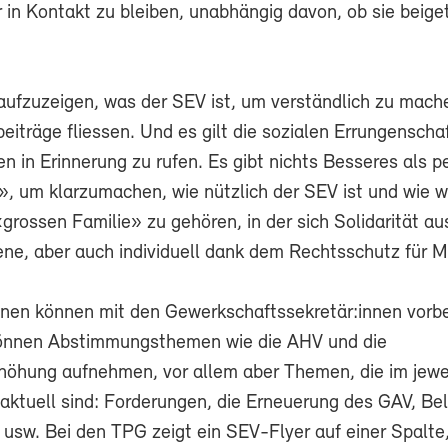
hr in Kontakt zu bleiben, unabhängig davon, ob sie beiget
 aufzuzeigen, was der SEV ist, um verständlich zu mach
beiträge fliessen. Und es gilt die sozialen Errungenscha
 in Erinnerung zu rufen. Es gibt nichts Besseres als p
», um klarzumachen, wie nützlich der SEV ist und wie w
 «grossen Familie» zu gehören, in der sich Solidarität au
ene, aber auch individuell dank dem Rechtsschutz für Mi
n können mit den Gewerkschaftssekretär:innen vorbe
können Abstimmungsthemen wie die AHV und die
höhung aufnehmen, vor allem aber Themen, die im jewe
ktuell sind: Forderungen, die Erneuerung des GAV, Be
 usw. Bei den TPG zeigt ein SEV-Flyer auf einer Spalte