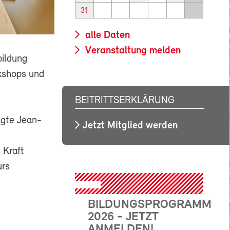
31
alle Daten
Veranstaltung melden
bildung
kshops und
BEITRITTSERKLÄRUNG
agte Jean-
Jetzt Mitglied werden
 Kraft
urs
BILDUNGSPROGRAMM
2026 - JETZT
ANMELDEN!