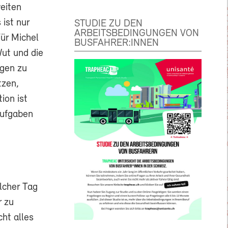
weiten
ist nur
STUDIE ZU DEN
ARBEITSBEDINGUNGEN VON
Für Michel
BUSFAHRER:INNEN
Wut und die
gen zu
tzen,
ion ist
Aufgaben
olcher Tag
r zu
cht alles