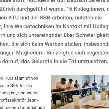
ndie statt, nachdem er auf Deutsch bereits 
 Zürich durchgeführt wurde. 15 Kolleg:innen, d
en KTU und der SBB arbeiten, nutzten die
, ihre Werbetechniken im Kontakt mit Kolleg
rn und sich untereinander über Schwierigkei
en, die sich beim Werben stellen, insbesond
ungen Mitgliedern. Sie zeigten sich begeister
h darauf, das Gelernte in die Tat umzusetzen.
den Kurs stammt von
ie im SEV für die
ndig ist, und wurde
aftssekretär Jean-
mit seinen Kolleg:innen