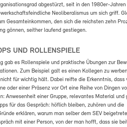
rganisationsgrad abgestürzt, seit in den 1980er-Jahren
erkschaftsfeindliche Neoliberalismus um sich griff. Gl
l am Gesamteinkommen, den sich die reichsten zehn Pro
g gönnen, seither laufend gestiegen.
PS UND ROLLENSPIELE
 gab es Rollenspiele und praktische Übungen zur Bew
ationen. Zum Beispiel galt es einen Kollegen zu werben
icht für wichtig hält. Dabei reifte die Erkenntnis, dass 
 oder einer Präsenz vor Ort eine Reihe von Dingen vo
: Anwesenheit einer Gruppe, relevantes Material und 
ps für das Gespräch: höflich bleiben, zuhören und die
Gründe erklären, warum man selber dem SEV beigetreten
äch mit einer Person, von der man hofft, dass sie beitr