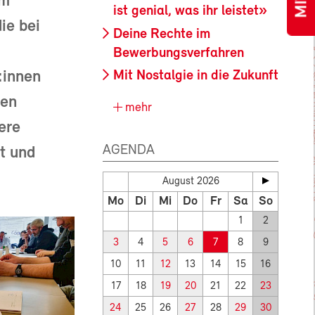
im
ist genial, was ihr leistet»
ie bei
Deine Rechte im
Bewerbungsverfahren
:innen
Mit Nostalgie in die Zukunft
ten
mehr
ere
AGENDA
t und
August 2026
Mo
Di
Mi
Do
Fr
Sa
So
1
2
3
4
5
6
7
8
9
10
11
12
13
14
15
16
17
18
19
20
21
22
23
24
25
26
27
28
29
30