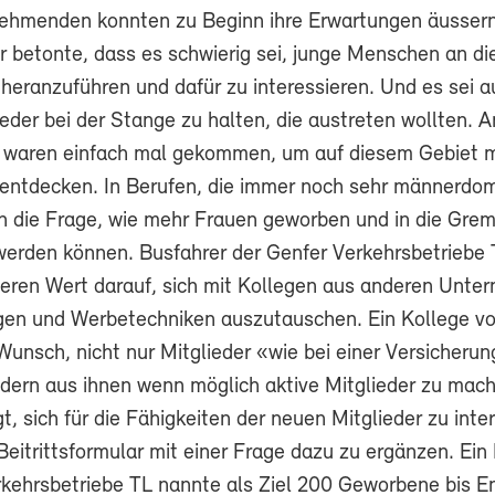
nehmenden konnten zu Beginn ihre Erwartungen äussern
 betonte, dass es schwierig sei, junge Menschen an di
heranzuführen und dafür zu interessieren. Und es sei a
ieder bei der Stange zu halten, die austreten wollten. 
 waren einfach mal gekommen, um auf diesem Gebiet 
 entdecken. In Berufen, die immer noch sehr männerdom
ich die Frage, wie mehr Frauen geworben und in die Gre
erden können. Busfahrer der Genfer Verkehrsbetriebe
eren Wert darauf, sich mit Kollegen aus anderen Unte
gen und Werbetechniken auszutauschen. Ein Kollege v
Wunsch, nicht nur Mitglieder «wie bei einer Versicherun
dern aus ihnen wenn möglich aktive Mitglieder zu mach
, sich für die Fähigkeiten der neuen Mitglieder zu inte
itrittsformular mit einer Frage dazu zu ergänzen. Ein 
kehrsbetriebe TL nannte als Ziel 200 Geworbene bis En