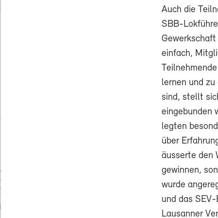
Auch die Teil
SBB-Lokführer
Gewerkschaft 
einfach, Mitgl
Teilnehmende
lernen und zu
sind, stellt s
eingebunden w
legten besond
über Erfahrun
äusserte den 
gewinnen, son
wurde angeregt
und das SEV-Be
Lausanner Ver