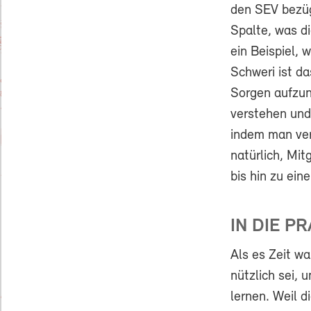
den SEV bezüg
Spalte, was d
ein Beispiel,
Schweri ist da
Sorgen aufzu
verstehen und
indem man ver
natürlich, Mi
bis hin zu ei
IN DIE P
Als es Zeit wa
nützlich sei,
lernen. Weil d