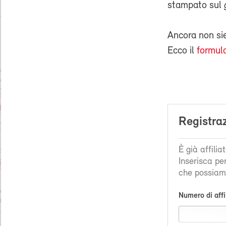
stampato sul
Ancora non s
Ecco il
formula
Registra
È già affili
Inserisca pe
che possiamo
Numero di affi