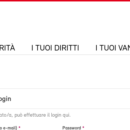
RITÀ
I TUOI DIRITTI
I TUOI V
ogin
ato/a, può effettuare il login qui.
o e-mail)
Password