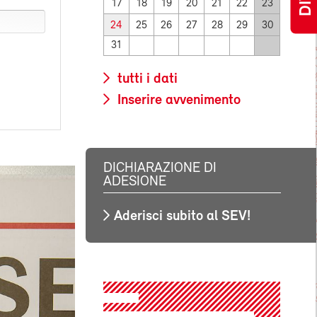
17
18
19
20
21
22
23
24
25
26
27
28
29
30
31
tutti i dati
Inserire avvenimento
DICHIARAZIONE DI
ADESIONE
Aderisci subito al SEV!