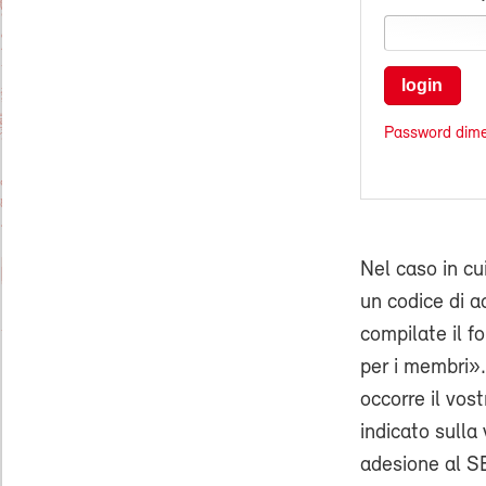
login
Password dime
Nel caso in cu
un codice di ac
compilate il f
per i membri».
occorre il vo
indicato sulla 
adesione al SE