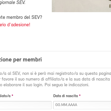
giornale SEV.
iete membro del SEV?
rio d'adesione!
zione per membri
ato/a al SEV, non si è però mai registrato/a su questa pagin
r favore il suo numero di affiliato/a e la sua data di nascit
 elaborare il suo login. Poi segua le indicazioni.
liato/a
Data di nascita