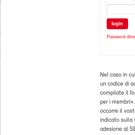
login
Password dime
Nel caso in cu
un codice di ac
compilate il f
per i membri».
occorre il vo
indicato sulla 
adesione al SE