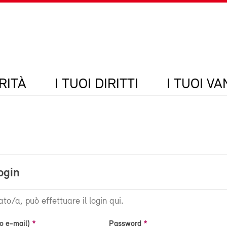
RITÀ
I TUOI DIRITTI
I TUOI V
ogin
ato/a, può effettuare il login qui.
o e-mail)
Password