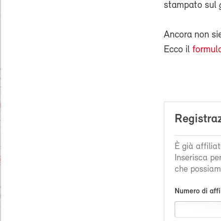
stampato sul
Ancora non s
Ecco il
formula
Registra
È già affili
Inserisca pe
che possiamo
Numero di affi