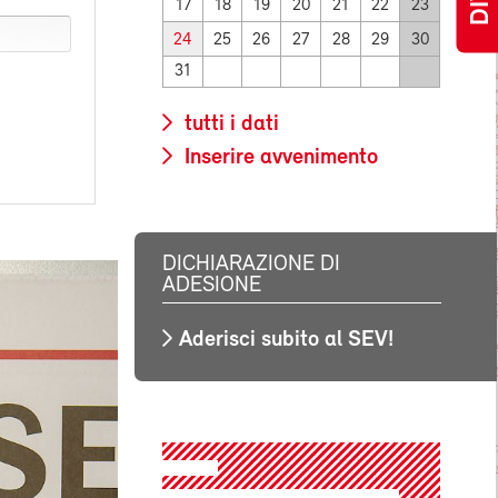
17
18
19
20
21
22
23
24
25
26
27
28
29
30
31
tutti i dati
Inserire avvenimento
DICHIARAZIONE DI
ADESIONE
Aderisci subito al SEV!