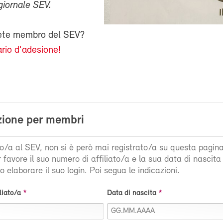
giornale SEV.
iete membro del SEV?
rio d'adesione!
zione per membri
ato/a al SEV, non si è però mai registrato/a su questa pagin
r favore il suo numero di affiliato/a e la sua data di nascit
 elaborare il suo login. Poi segua le indicazioni.
liato/a
Data di nascita