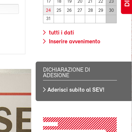
17
18
19
20
21
22
23
24
25
26
27
28
29
30
31
tutti i dati
Inserire avvenimento
DICHIARAZIONE DI
ADESIONE
Aderisci subito al SEV!