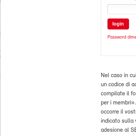
login
Password dime
Nel caso in cu
un codice di ac
compilate il f
per i membri».
occorre il vo
indicato sulla 
adesione al SE