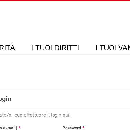
RITÀ
I TUOI DIRITTI
I TUOI V
ogin
ato/a, può effettuare il login qui.
o e-mail)
Password