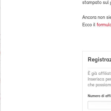
stampato sul
Ancora non s
Ecco il
formula
Registra
È già affili
Inserisca pe
che possiamo
Numero di affi