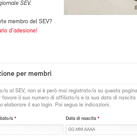
giornale SEV.
iete membro del SEV?
rio d'adesione!
zione per membri
ato/a al SEV, non si è però mai registrato/a su questa pagin
r favore il suo numero di affiliato/a e la sua data di nascit
 elaborare il suo login. Poi segua le indicazioni.
liato/a
Data di nascita