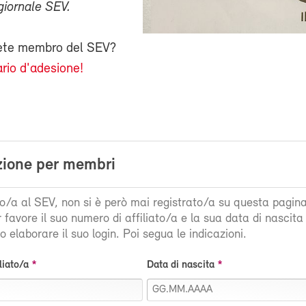
giornale SEV.
iete membro del SEV?
rio d'adesione!
zione per membri
ato/a al SEV, non si è però mai registrato/a su questa pagin
r favore il suo numero di affiliato/a e la sua data di nascit
 elaborare il suo login. Poi segua le indicazioni.
liato/a
Data di nascita