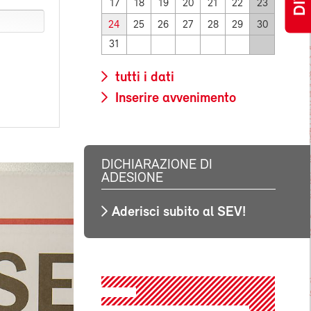
17
18
19
20
21
22
23
24
25
26
27
28
29
30
31
tutti i dati
Inserire avvenimento
DICHIARAZIONE DI
ADESIONE
Aderisci subito al SEV!