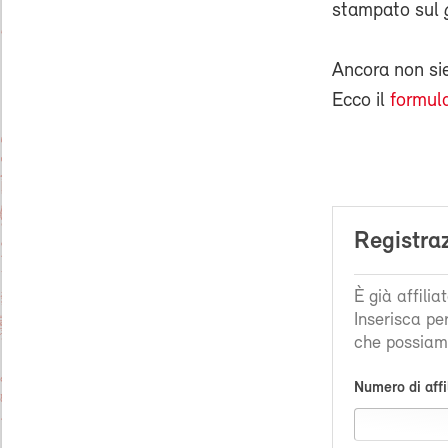
stampato sul
Ancora non s
Ecco il
formula
Registra
È già affili
Inserisca pe
che possiamo
Numero di affi