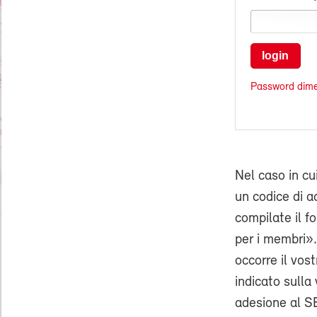
login
Password dime
Nel caso in cu
un codice di ac
compilate il f
per i membri».
occorre il vo
indicato sulla 
adesione al SE