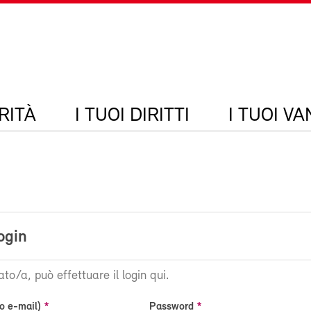
RITÀ
I TUOI DIRITTI
I TUOI V
ogin
ato/a, può effettuare il login qui.
o e-mail)
Password