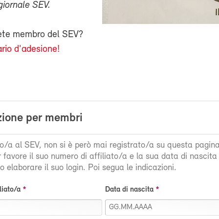
giornale SEV.
iete membro del SEV?
rio d'adesione!
zione per membri
ato/a al SEV, non si è però mai registrato/a su questa pagin
r favore il suo numero di affiliato/a e la sua data di nascit
 elaborare il suo login. Poi segua le indicazioni.
liato/a
Data di nascita