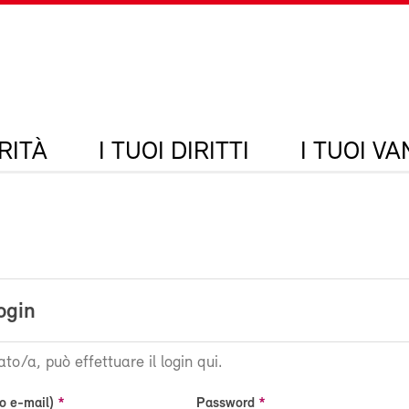
RITÀ
I TUOI DIRITTI
I TUOI V
ogin
ato/a, può effettuare il login qui.
o e-mail)
Password