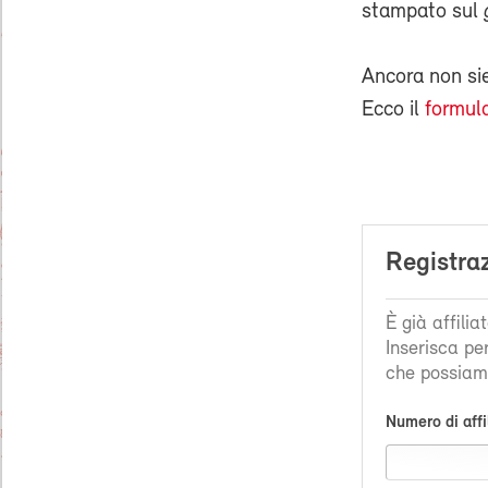
stampato sul
Ancora non s
Ecco il
formula
Registra
È già affili
Inserisca pe
che possiamo
Numero di affi