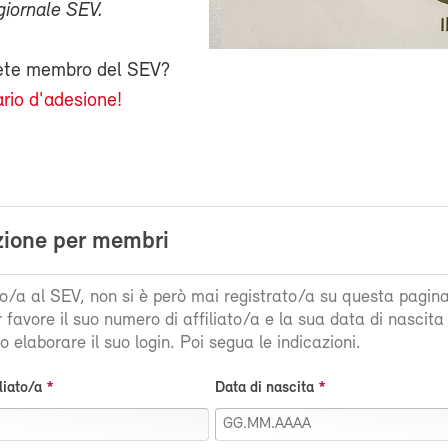
giornale SEV.
iete membro del SEV?
rio d'adesione!
zione per membri
ato/a al SEV, non si è però mai registrato/a su questa pagin
r favore il suo numero di affiliato/a e la sua data di nascit
 elaborare il suo login. Poi segua le indicazioni.
liato/a
Data di nascita