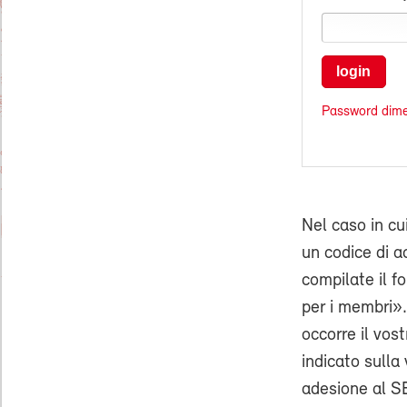
login
Password dime
Nel caso in cu
un codice di ac
compilate il f
per i membri».
occorre il vo
indicato sulla 
adesione al SE