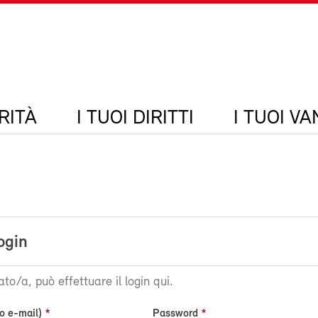
RITÀ
I TUOI DIRITTI
I TUOI V
ogin
ato/a, può effettuare il login qui.
o e-mail)
Password