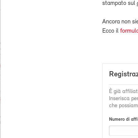
stampato sul
Ancora non s
Ecco il
formula
Registra
È già affili
Inserisca pe
che possiamo
Numero di affi