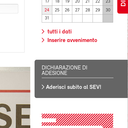
17
18
19
20
21
22
23
24
25
26
27
28
29
30
31
tutti i dati
Inserire avvenimento
DICHIARAZIONE DI
ADESIONE
Aderisci subito al SEV!