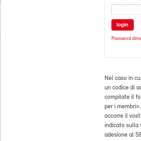
login
Password dime
Nel caso in cu
un codice di ac
compilate il f
per i membri».
occorre il vo
indicato sulla 
adesione al SE