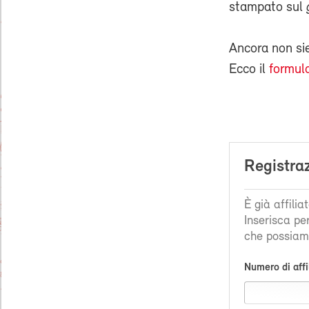
stampato sul
Ancora non s
Ecco il
formula
Registra
È già affili
Inserisca pe
che possiamo
Numero di affi