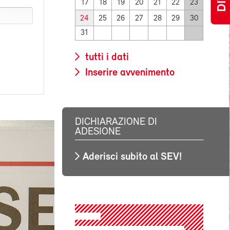
17
18
19
20
21
22
23
24
25
26
27
28
29
30
31
tutti i dati
Inserire avvenimento
DICHIARAZIONE DI
ADESIONE
Aderisci subito al SEV!