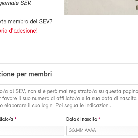
giornale SEV.
iete membro del SEV?
rio d'adesione!
zione per membri
ato/a al SEV, non si è però mai registrato/a su questa pagin
r favore il suo numero di affiliato/a e la sua data di nascit
 elaborare il suo login. Poi segua le indicazioni.
liato/a
Data di nascita