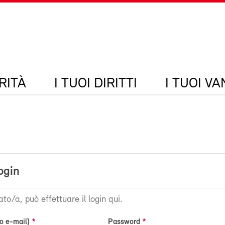
RITÀ
I TUOI DIRITTI
I TUOI V
ogin
ato/a, può effettuare il login qui.
o e-mail)
Password