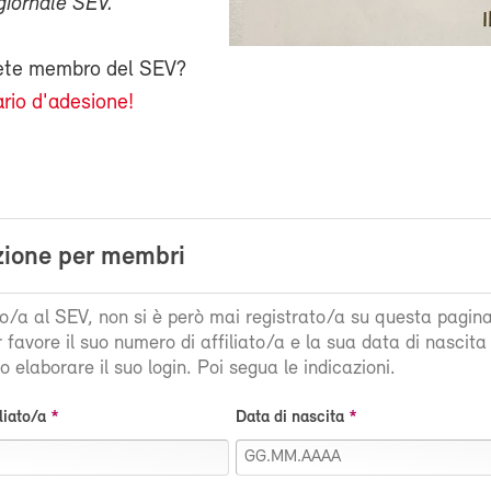
giornale SEV.
iete membro del SEV?
rio d'adesione!
zione per membri
ato/a al SEV, non si è però mai registrato/a su questa pagin
r favore il suo numero di affiliato/a e la sua data di nascit
 elaborare il suo login. Poi segua le indicazioni.
liato/a
Data di nascita