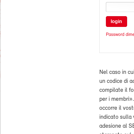
login
Password dime
Nel caso in cu
un codice di ac
compilate il f
per i membri».
occorre il vo
indicato sulla 
adesione al SE