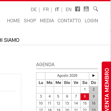
DE
FR
IT
EN
HOME
SHOP
MEDIA
CONTATTO
LOGIN
I SIAMO
AGENDA
DIVENTA MEMBRO
Agosto 2026
Lu
Ma
Me
Gio
Ve
Sa
Do
1
2
3
4
5
6
7
8
9
10
11
12
13
14
15
16
17
18
19
20
21
22
23