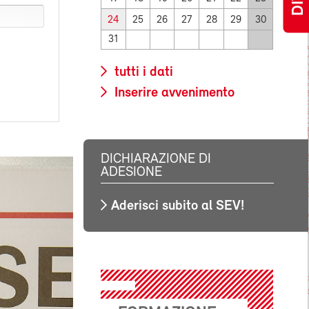
24
25
26
27
28
29
30
31
tutti i dati
Inserire avvenimento
DICHIARAZIONE DI
ADESIONE
Aderisci subito al SEV!