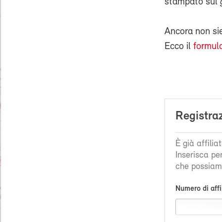
stampato sul
Ancora non s
Ecco il
formula
Registra
È già affili
Inserisca pe
che possiamo
Numero di affi