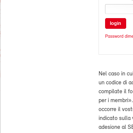
login
Password dime
Nel caso in cu
un codice di ac
compilate il f
per i membri».
occorre il vo
indicato sulla 
adesione al SE