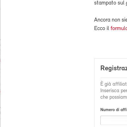
stampato sul
Ancora non s
Ecco il
formula
Registra
È già affili
Inserisca pe
che possiamo
Numero di affi