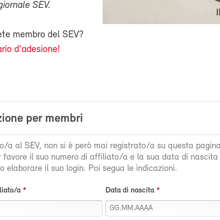
giornale SEV.
iete membro del SEV?
rio d'adesione!
zione per membri
ato/a al SEV, non si è però mai registrato/a su questa pagin
r favore il suo numero di affiliato/a e la sua data di nascit
 elaborare il suo login. Poi segua le indicazioni.
liato/a
Data di nascita