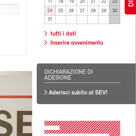
17
18
19
20
21
22
23
24
25
26
27
28
29
30
31
tutti i dati
Inserire avvenimento
DICHIARAZIONE DI
ADESIONE
Aderisci subito al SEV!