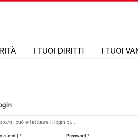
RITÀ
I TUOI DIRITTI
I TUOI V
ogin
ato/a, può effettuare il login qui.
o e-mail)
Password