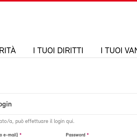
RITÀ
I TUOI DIRITTI
I TUOI V
ogin
ato/a, può effettuare il login qui.
o e-mail)
Password