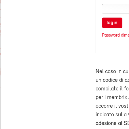
login
Password dime
Nel caso in cu
un codice di ac
compilate il f
per i membri».
occorre il vo
indicato sulla 
adesione al SE