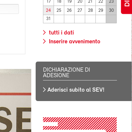
17
18
19
20
21
22
23
24
25
26
27
28
29
30
31
tutti i dati
Inserire avvenimento
DICHIARAZIONE DI
ADESIONE
Aderisci subito al SEV!