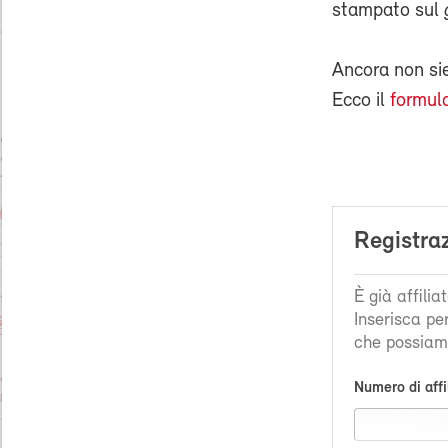
stampato sul
Ancora non s
Ecco il
formula
Registra
È già affili
Inserisca pe
che possiamo
Numero di affi