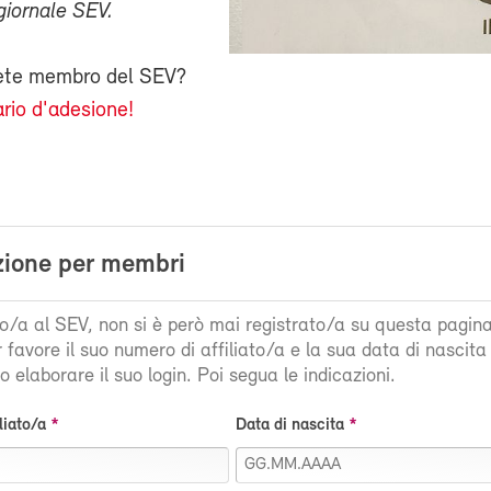
giornale SEV.
iete membro del SEV?
rio d'adesione!
zione per membri
ato/a al SEV, non si è però mai registrato/a su questa pagin
r favore il suo numero di affiliato/a e la sua data di nascit
 elaborare il suo login. Poi segua le indicazioni.
liato/a
Data di nascita