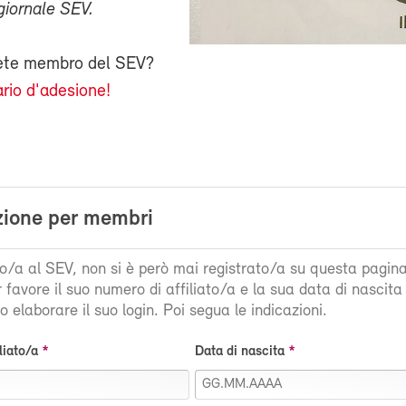
giornale SEV.
iete membro del SEV?
rio d'adesione!
zione per membri
ato/a al SEV, non si è però mai registrato/a su questa pagin
r favore il suo numero di affiliato/a e la sua data di nascit
 elaborare il suo login. Poi segua le indicazioni.
liato/a
Data di nascita