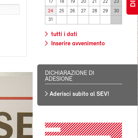
17
18
19
20
21
22
23
24
25
26
27
28
29
30
31
tutti i dati
Inserire avvenimento
DICHIARAZIONE DI
ADESIONE
Aderisci subito al SEV!