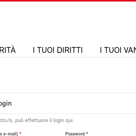
RITÀ
I TUOI DIRITTI
I TUOI V
ogin
ato/a, può effettuare il login qui.
o e-mail)
Password