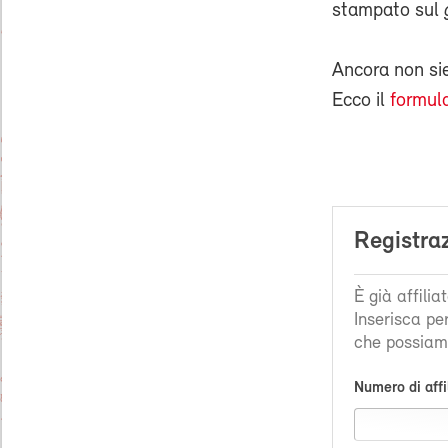
stampato sul
Ancora non s
Ecco il
formula
Registra
È già affili
Inserisca pe
che possiamo
Numero di affi