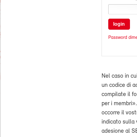
login
Password dime
Nel caso in cu
un codice di ac
compilate il f
per i membri».
occorre il vo
indicato sulla 
adesione al SE