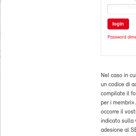
login
Password dime
Nel caso in cu
un codice di ac
compilate il f
per i membri».
occorre il vo
indicato sulla 
adesione al SE