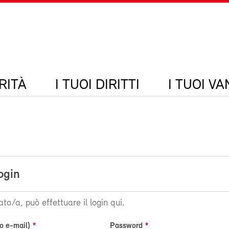
RITÀ
I TUOI DIRITTI
I TUOI V
ogin
ato/a, può effettuare il login qui.
o e-mail)
Password