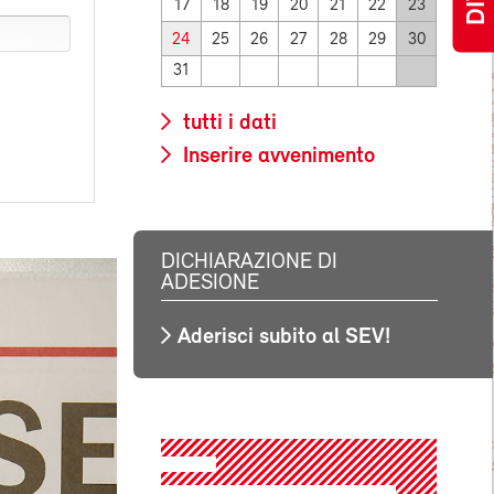
17
18
19
20
21
22
23
24
25
26
27
28
29
30
31
tutti i dati
Inserire avvenimento
DICHIARAZIONE DI
ADESIONE
Aderisci subito al SEV!