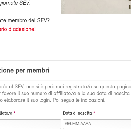
giornale SEV.
iete membro del SEV?
rio d'adesione!
zione per membri
ato/a al SEV, non si è però mai registrato/a su questa pagin
r favore il suo numero di affiliato/a e la sua data di nascit
 elaborare il suo login. Poi segua le indicazioni.
liato/a
Data di nascita