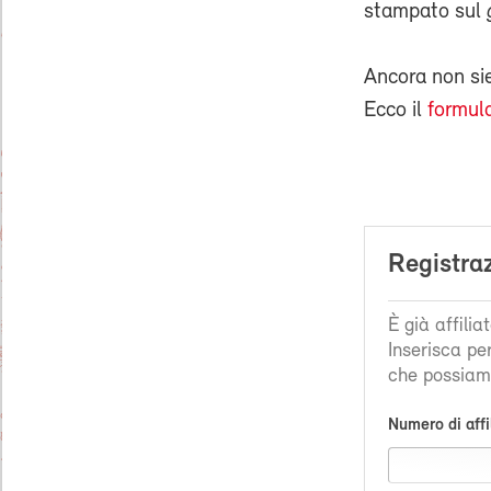
stampato sul
Ancora non s
Ecco il
formula
Registra
È già affili
Inserisca pe
che possiamo
Numero di affi