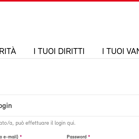
RITÀ
I TUOI DIRITTI
I TUOI V
ogin
ato/a, può effettuare il login qui.
o e-mail)
Password