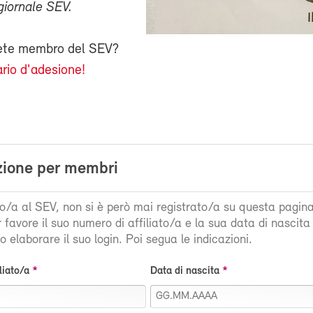
giornale SEV.
iete membro del SEV?
rio d'adesione!
zione per membri
ato/a al SEV, non si è però mai registrato/a su questa pagin
r favore il suo numero di affiliato/a e la sua data di nascit
 elaborare il suo login. Poi segua le indicazioni.
liato/a
Data di nascita