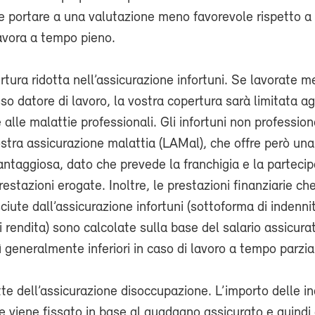
à e portare a una valutazione meno favorevole rispetto a
avora a tempo pieno.
rtura ridotta nell’assicurazione infortuni. Se lavorate m
so datore di lavoro, la vostra copertura sarà limitata agl
e alle malattie professionali. Gli infortuni non professio
ostra assicurazione malattia (LAMal), che offre però un
taggiosa, dato che prevede la franchigia e la partecip
restazioni erogate. Inoltre, le prestazioni finanziarie c
ciute dall’assicurazione infortuni (sottoforma di indenni
di rendita) sono calcolate sulla base del salario assicura
ì generalmente inferiori in caso di lavoro a tempo parzia
tte dell’assicurazione disoccupazione. L’importo delle in
 viene fissato in base al guadagno assicurato e quindi 