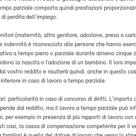
tempo parziale comporta quindi prestazioni proporziona
 di perdita dell’impiego.
nitori (maternità, altro genitore, adozione, presa a carico
te indennità è riconosciuto alle persone che hanno eserc
crativa a tempo pieno o parziale durante almeno cinque 
dono la nascita o l’adozione di un bambino. Il loro impo
al vostro reddito e risulterà quindi, anche in questo ca
nferiore in caso di lavoro a tempo parziale.
ri: particolarità in caso di concorso di diritti. L’importo 
pende dal reddito, ma il lavoro a tempo parziale può infl
ni, per esempio in presenza di più rapporti di lavoro con 
esti casi, la cassa di compensazione competente per il 
 familiari è quella del datore di lavoro che versa lo stip