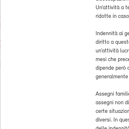
Un’attività a 
ridotte in caso
Indennità ai ge
diritto a ques
un’attività lu
mesi che prece
dipende però d
generalmente i
Assegni familia
assegni non di
certe situazio
diversi. In qu
delle indennità