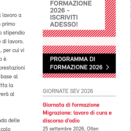
FORMAZIONE
2026 -
l lavoro a
ISCRIVITI
ADESSO!
n primo
o stipendio
 di lavoro.
 per cui vi
PROGRAMMA DI
o è
FORMAZIONE 2026
prestazioni
 base al
tta la
GIORNATE SEV 2026
verà al
Giornata di formazione
Migrazione: lavoro di cura e
nda delle
discorso d’odio
25 settembre 2026, Olten
lcolo