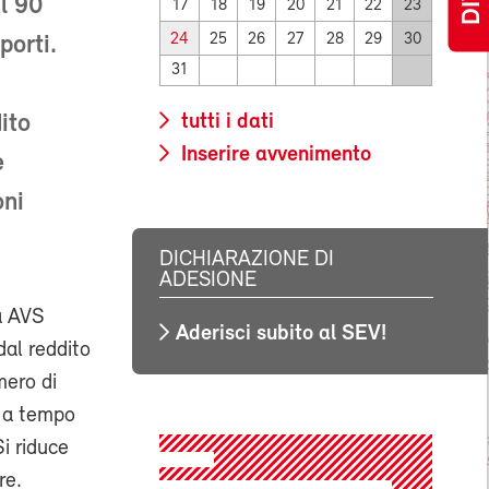
al 90
17
18
19
20
21
22
23
24
25
26
27
28
29
30
porti.
31
ito
tutti i dati
Inserire avvenimento
e
oni
DICHIARAZIONE DI
ADESIONE
ta AVS
Aderisci subito al SEV!
dal reddito
mero di
o a tempo
Si riduce
re.