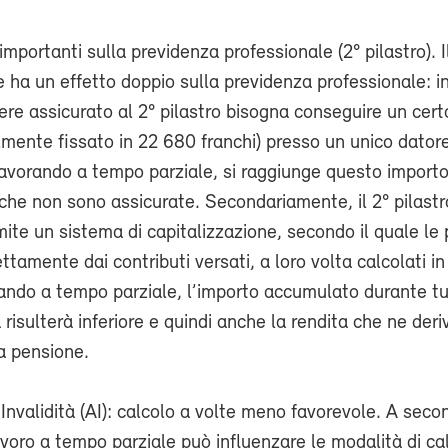
portanti sulla previdenza professionale (2° pilastro). I
 ha un effetto doppio sulla previdenza professionale: i
ere assicurato al 2° pilastro bisogna conseguire un cert
mente fissato in 22 680 franchi) presso un unico datore
vorando a tempo parziale, si raggiunge questo importo,
he non sono assicurate. Secondariamente, il 2° pilastr
mite un sistema di capitalizzazione, secondo il quale le 
ttamente dai contributi versati, a loro volta calcolati in
ando a tempo parziale, l’importo accumulato durante tu
 risulterà inferiore e quindi anche la rendita che ne deri
 pensione.
Invalidità (AI): calcolo a volte meno favorevole. A seco
 lavoro a tempo parziale può influenzare le modalità di ca