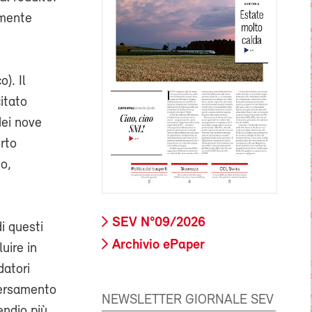
lmente
). Il
itato
dei nove
rto
so,
SEV N°09/2026
di questi
Archivio ePaper
uire in
datori
versamento
NEWSLETTER GIORNALE SEV
endio più