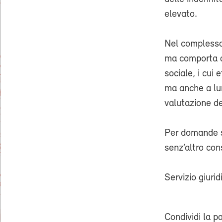
elevato.
Nel complesso,
ma comporta an
sociale, i cui
ma anche a lun
valutazione de
Per domande su
senz’altro con
Servizio giuri
Condividi la p