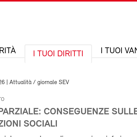
RITÀ
I TUOI V
I TUOI DIRITTI
26
| Attualità / giornale SEV
TO
PARZIALE: CONSEGUENZE SULL
IONI SOCIALI