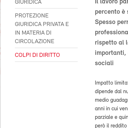
Il lavoro p
GIURIDICA
percento è 
PROTEZIONE
Spesso perm
GIURIDICA PRIVATA E
professiona
IN MATERIA DI
CIRCOLAZIONE
rispetto al
importanti,
COLPI DI DIRITTO
sociali
Impatto limita
dipende dal nu
medio guadagna
anni in cui ve
parziale e qui
però il reddit