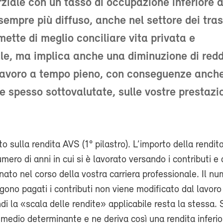
arziale con un tasso di occupazione inferiore 
sempre più diffuso, anche nel settore dei tras
ette di meglio conciliare vita privata e
le, ma implica anche una diminuzione di redd
 lavoro a tempo pieno, con conseguenze anch
 e spesso sottovalutate, sulle vostre prestazi
to sulla rendita AVS (1° pilastro). L’importo della rendi
mero di anni in cui si è lavorato versando i contributi e 
to nel corso della vostra carriera professionale. Il nu
ngono pagati i contributi non viene modificato dal lavor
ndi la «scala delle rendite» applicabile resta la stessa. 
o medio determinante e ne deriva così una rendita inferio