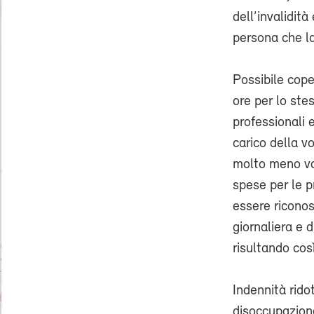
dell’invalidit
persona che l
Possibile cope
ore per lo stes
professionali 
carico della v
molto meno van
spese per le p
essere riconos
giornaliera e 
risultando cos
Indennità rido
disoccupazione