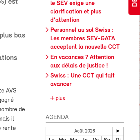
%) est
le SEV exige une
clarification et plus
d'attention
Personnel au sol Swiss :
 plus bas
Les membres SEV-GATA
acceptent la nouvelle CCT
En vacances ? Attention
ations
aux délais de justice !
Swiss : Une CCT qui fait
avancer
nte AVS
plus
 gagné
e nombre de
AGENDA
ais il
e rente
Août 2026