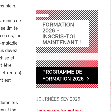
ps plein.
ez moins de
FORMATION
se limite
2026 -
ce cas, les
INSCRIS-TOI
MAINTENANT !
e-maladie
ous devez
chise et
t être
PROGRAMME DE
 et rentes)
FORMATION 2026
nt est
JOURNÉES SEV 2026
ndemnités
enu. Une
Journée de formation