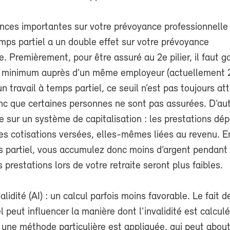
es importantes sur votre prévoyance professionnelle (2
emps partiel a un double effet sur votre prévoyance
e. Premièrement, pour être assuré au 2e pilier, il faut 
l minimum auprès d’un même employeur (actuellement
n travail à temps partiel, ce seuil n’est pas toujours att
onc que certaines personnes ne sont pas assurées. D’aut
se sur un système de capitalisation : les prestations d
es cotisations versées, elles-mêmes liées au revenu. E
ps partiel, vous accumulez donc moins d’argent pendant
s prestations lors de votre retraite seront plus faibles.
idité (AI) : un calcul parfois moins favorable. Le fait de
l peut influencer la manière dont l’invalidité est calcul
, une méthode particulière est appliquée, qui peut about