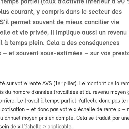
 temps partiel (taux d’activité inférieur à 90 
plus courant, y compris dans le secteur des
 S’il permet souvent de mieux concilier vie
lle et vie privée, il implique aussi un revenu
il à temps plein. Cela a des conséquences
 – et souvent sous-estimées – sur vos prest
té sur votre rente AVS (1er pilier). Le montant de la re
ois du nombre d’années travaillées et du revenu moyen
arrière. Le travail à temps partiel n’affecte donc pas l
cotisation – et donc pas votre « échelle de rente » – m
nu annuel moyen pris en compte. Cela se traduit par un
sein de « l’échelle » applicable.