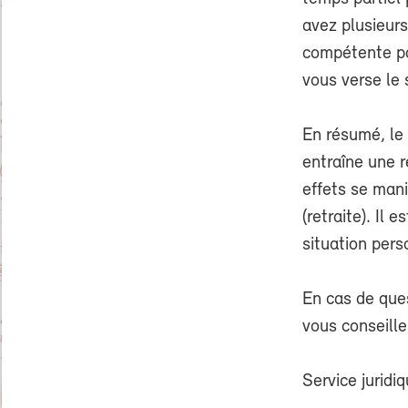
avez plusieur
compétente pou
vous verse le 
En résumé, le t
entraîne une r
effets se mani
(retraite). Il 
situation pers
En cas de ques
vous conseill
Service juridi