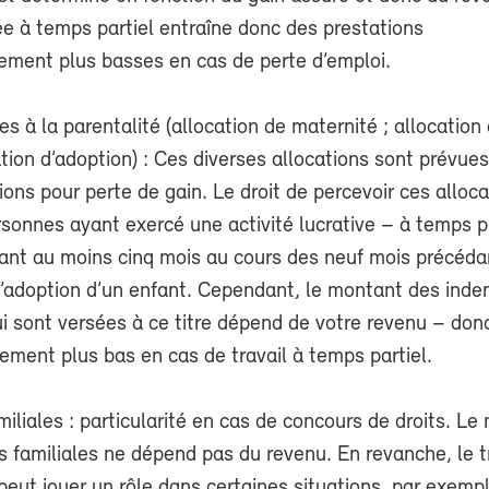
ée à temps partiel entraîne donc des prestations
lement plus basses en cas de perte d’emploi.
es à la parentalité (allocation de maternité ; allocation 
ation d’adoption) : Ces diverses allocations sont prévues 
tions pour perte de gain. Le droit de percevoir ces alloc
sonnes ayant exercé une activité lucrative – à temps p
dant au moins cinq mois au cours des neuf mois précéda
l’adoption d’un enfant. Cependant, le montant des inde
ui sont versées à ce titre dépend de votre revenu – donc
lement plus bas en cas de travail à temps partiel.
miliales : particularité en cas de concours de droits. L
s familiales ne dépend pas du revenu. En revanche, le t
peut jouer un rôle dans certaines situations, par exempl