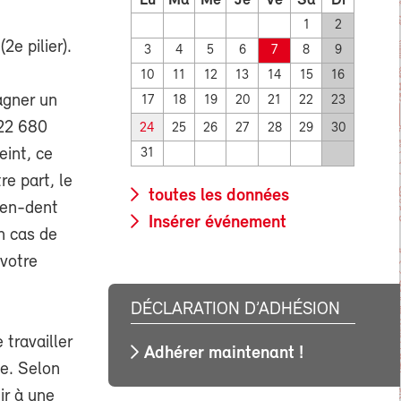
Lu
Ma
Me
Je
Ve
Sa
Di
1
2
e pilier).
3
4
5
6
7
8
9
10
11
12
13
14
15
16
gagner un
17
18
19
20
21
22
23
 22 680
24
25
26
27
28
29
30
eint, ce
31
re part, le
toutes les données
épen-dent
Insérer événement
n cas de
 votre
DÉCLARATION D’ADHÉSION
 travailler
Adhérer maintenant !
ée. Selon
ir à une