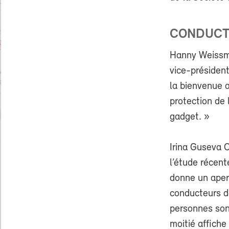
CONDUCT
Hanny Weissmü
vice-président
la bienvenue a
protection de 
gadget. »
Irina Guseva 
l’étude récen
donne un aper
conducteurs de
personnes sond
moitié affiche