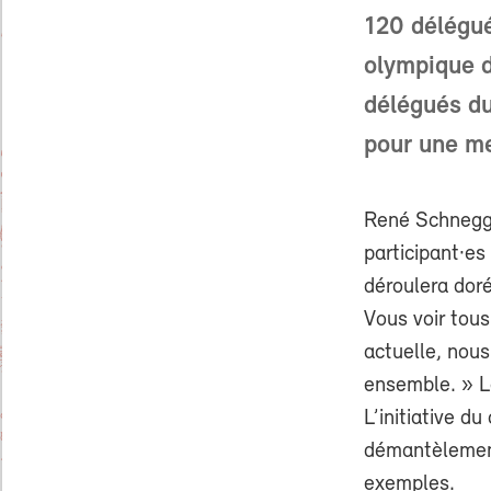
120 délégué
olympique 
délégués d
pour une me
René Schnegg,
participant·e
déroulera doré
Vous voir tous
actuelle, nous
ensemble. » L
L’initiative d
démantèlement
exemples.