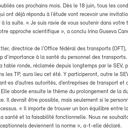
ubliés ces prochains mois. Dès le 18 juin, tous les con
ui ont déjà répondu à l’étude vont recevoir une invitati
 à la suite. « Je suis ravie de vous soutenir dans votre t
otre approche scientifique », a conclu Irina Guseva Can
tler, directrice de l’Office fédéral des transports (OFT)
p d’importance à la santé du personnel des transports. 
a table ronde, réclamée depuis longtemps par le SEV, p
ns les TP, aura lieu cet été. Y participeront, outre le SE
nt·es d’autres autorités, d’entreprises de transport et 
. Elle aborde ensuite le thème du prolongement de la d
ce. Il devrait être possible, mais seulement si le person
cessus. « Il importe de trouver un bon équilibre entre l
la santé et la faisabilité fonctionnelle. Nous ne souhai
ceptionnels deviennent la norme », a-t-elle déclaré.