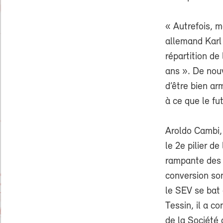
« Autrefois, m
allemand Karl 
répartition de 
ans ». De nouv
d’être bien ar
à ce que le fu
Aroldo Cambi,
le 2e pilier d
rampante des 
conversion son
le SEV se bat
Tessin, il a c
de la Société 