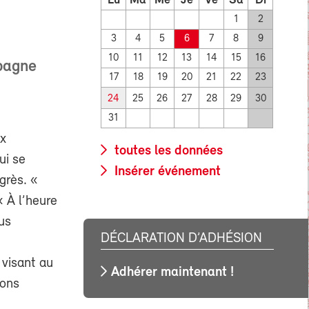
Lu
Ma
Me
Je
Ve
Sa
Di
1
2
3
4
5
6
7
8
9
10
11
12
13
14
15
16
pagne
17
18
19
20
21
22
23
24
25
26
27
28
29
30
31
ux
toutes les données
ui se
Insérer événement
grès. «
« À l’heure
us
DÉCLARATION D’ADHÉSION
.
 visant au
Adhérer maintenant !
bons