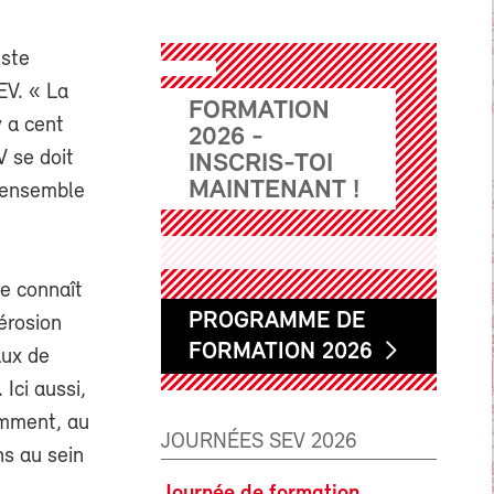
iste
EV. « La
FORMATION
y a cent
2026 -
V se doit
INSCRIS-TOI
MAINTENANT !
s ensemble
ue connaît
PROGRAMME DE
érosion
FORMATION 2026
aux de
Ici aussi,
emment, au
JOURNÉES SEV 2026
ns au sein
Journée de formation