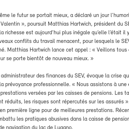
ême le futur se portait mieux, a déclaré un jour l’humor
Valentin », poursuit Matthias Hartwich, président du S
la richesse est aujourd’hui plus inégale qu’elle l’était il 
eaux conflits du travail menacent, pour lesquels le SE
mé. Matthias Hartwich lance cet appel : « Veillons tou
tur se porte bientôt de nouveau mieux. »
 administrateur des finances du SEV, évoque la crise q
e la prévoyance professionnelle. « Nous assistons à une 
prestations versées par les caisses de pensions. Les t
t réduits, les risques sont répercutés sur les assurés ». 
 en première ligne pour de meilleures prestations. Réc
ombattu les pratiques abusives dans la caisse de pensio
de navigation du lac de Lugano.