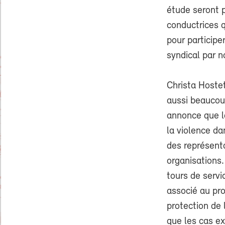
étude seront p
conductrices q
pour participer
syndical par n
Christa Hostet
aussi beaucou
annonce que l
la violence da
des représenta
organisations
tours de servi
associé au pro
protection de 
que les cas ex