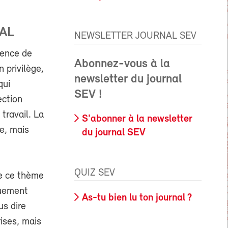
AL
NEWSLETTER JOURNAL SEV
gence de
Abonnez-vous à la
n privilège,
newsletter du journal
qui
SEV !
ection
travail. La
S'abonner à la newsletter
e, mais
du journal SEV
QUIZ SEV
re ce thème
quement
As-tu bien lu ton journal ?
us dire
ises, mais