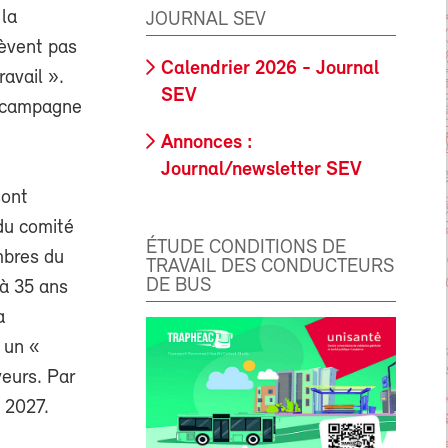
 la
JOURNAL SEV
lèvent pas
Calendrier 2026 - Journal
ravail ».
SEV
e campagne
Annonces :
Journal/newsletter SEV
sont
du comité
ÉTUDE CONDITIONS DE
mbres du
TRAVAIL DES CONDUCTEURS
DE BUS
’à 35 ans
a
 un «
eurs. Par
n 2027.