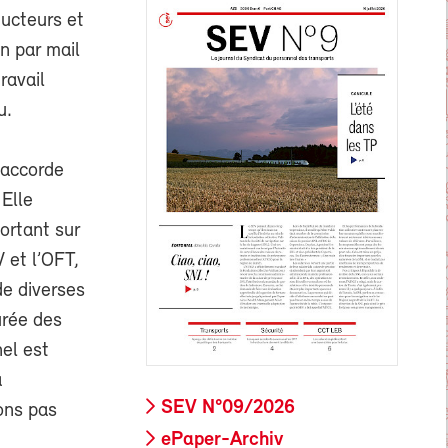
ducteurs et
on par mail
ravail
u.
, accorde
Elle
ortant sur
V et l’OFT,
de diverses
urée des
nel est
a
SEV N°09/2026
tons pas
ePaper-Archiv