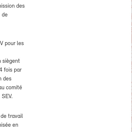
ission des
e de
V pour les
n siègent
 fois par
n des
au comité
u SEV.
 de travail
nisée en