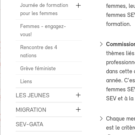
Journée de formation
femmes, leu
pour les femmes
femmes SEV 
formation.
Femmes - engagez-
vous!
Commissio
Rencontre des 4
thèmes liés
nations
professionn
Grève féministe
dans cette 
année. C'es
Liens
femmes SEV.
LES JEUNES
SEV et à la
MIGRATION
Chaque mem
SEV-GATA
est le crit