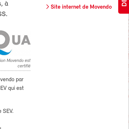
, à
Site internet de Movendo
SS.
ation Movendo est
certifié
ovendo par
SEV qui est
e SEV.
u