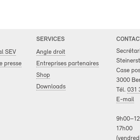
SERVICES
CONTAC
Secrétar
al SEV
Angle droit
Steiners
 presse
Entreprises partenaires
Case pos
Shop
3000 Be
Downloads
Tél.
031 
E-mail
9h00–12
17h00
(vendred