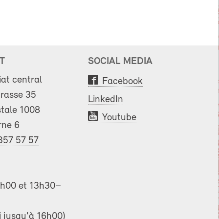
T
SOCIAL MEDIA
iat central
Facebook
trasse 35
LinkedIn
tale 1008
Youtube
rne 6
357 57 57
h00 et 13h30–
i jusqu'à 16h00)