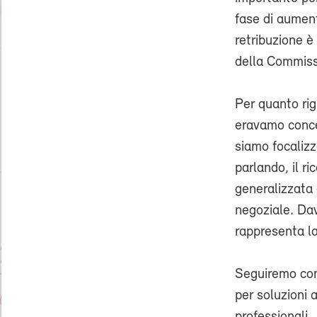
fase di aument
retribuzione è
della Commiss
Per quanto rig
eravamo conce
siamo focalizz
parlando, il r
generalizzata 
negoziale. Dav
rappresenta la
Seguiremo con
per soluzioni 