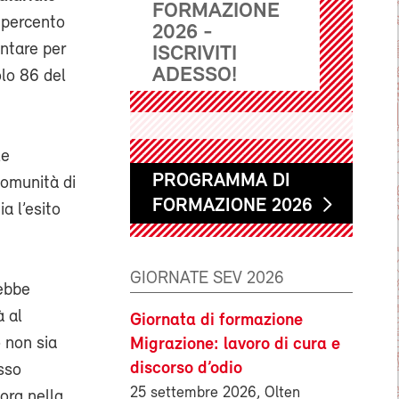
FORMAZIONE
5 percento
2026 -
entare per
ISCRIVITI
ADESSO!
lo 86 del
le
PROGRAMMA DI
Comunità di
FORMAZIONE 2026
a l’esito
GIORNATE SEV 2026
rebbe
à al
Giornata di formazione
 non sia
Migrazione: lavoro di cura e
discorso d’odio
sso
25 settembre 2026, Olten
ora nella