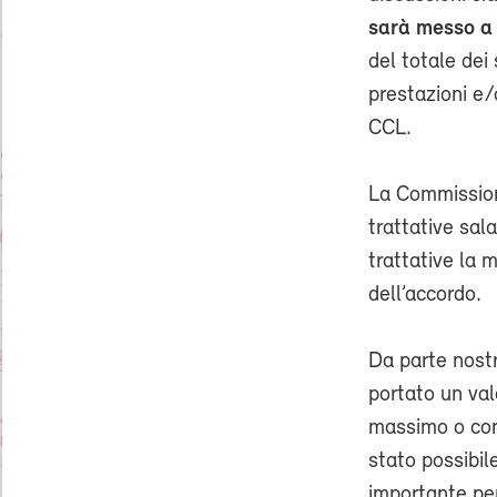
sarà messo a 
del totale dei
prestazioni e/
CCL.
La Commission
trattative sal
trattative la 
dell’accordo.
Da parte nost
portato un val
massimo o con 
stato possibil
importante per