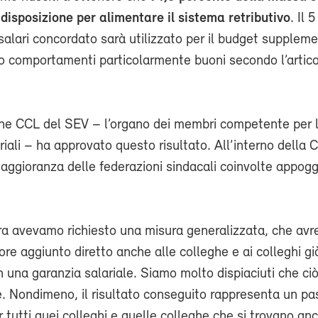
disposizione per alimentare il sistema retributivo
. Il 
 salari concordato sarà utilizzato per il budget supplem
o comportamenti particolarmente buoni secondo l’artico
e CCL del SEV – l’organo dei membri competente per 
ariali – ha approvato questo risultato. All’interno della 
maggioranza delle federazioni sindacali coinvolte appoggi
ra avevamo richiesto una misura generalizzata, che av
ore aggiunto diretto anche alle colleghe e ai colleghi gi
una garanzia salariale. Siamo molto dispiaciuti che ciò
e. Nondimeno, il risultato conseguito rappresenta un pa
 tutti quei colleghi e quelle colleghe che si trovano anc