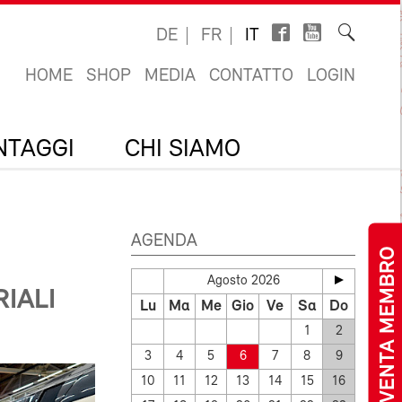
DE
FR
IT
HOME
SHOP
MEDIA
CONTATTO
LOGIN
ANTAGGI
CHI SIAMO
AGENDA
DIVENTA MEMBRO
Agosto 2026
IALI
Lu
Ma
Me
Gio
Ve
Sa
Do
1
2
3
4
5
6
7
8
9
10
11
12
13
14
15
16