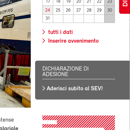
17
18
19
20
21
22
23
24
25
26
27
28
29
30
31
tutti i dati
Inserire avvenimento
DICHIARAZIONE DI
ADESIONE
Aderisci subito al SEV!
intense
alariale