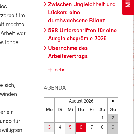
Zwischen Ungleichheit und
des
Lücken: eine
tzarbeit im
durchwachsene Bilanz
eit machte
598 Unterschriften für eine
Arbeit war
Ausgleichsprämie 2026
es lange
Übernahme des
Arbeitsvertrags
mehr
 sich,
AGENDA
hwinden
August 2026
Mo
Di
Mi
Do
Fr
Sa
So
er ein
1
2
und» für
3
4
5
6
7
8
9
ewilligten