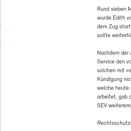
Rund sieben M
wurde Edith v
dem Zug start
sollte weiterh
Nachdem der Ar
Service den vo
solchen mit «
Kündigung nich
welche heute 
arbeitet, ga
SEV weiteremp
Rechtsschut