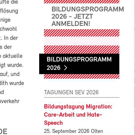
üfte die
BILDUNGSPROGRAMM
uflösung
2026 - JETZT
inige
ANMELDEN!
ichwohl
. In der
s der
e aktuelle
BILDUNGSPROGRAMM
igt wurde.
2026
auf, und
dith wurde
nd
TAGUNGEN SEV 2026
nverkehr
Bildungstagung Migration:
Care-Arbeit und Hate-
Speech
DE
25. September 2026 Olten