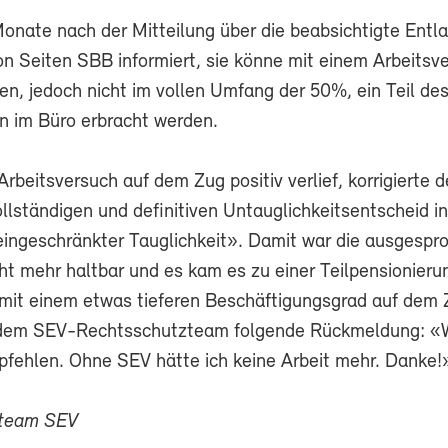
onate nach der Mitteilung über die beabsichtigte Entl
on Seiten SBB informiert, sie könne mit einem Arbeitsv
en, jedoch nicht im vollen Umfang der 50%, ein Teil d
in im Büro erbracht werden.
beitsversuch auf dem Zug positiv verlief, korrigierte 
llständigen und definitiven Untauglichkeitsentscheid in
eingeschränkter Tauglichkeit». Damit war die ausgespr
t mehr haltbar und es kam es zu einer Teilpensionierun
mit einem etwas tieferen Beschäftigungsgrad auf dem 
b dem SEV-Rechtsschutzteam folgende Rückmeldung: «
fehlen. Ohne SEV hätte ich keine Arbeit mehr. Danke!
zteam SEV