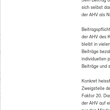
Sein Beitrag 
sich selbst d
der AHV als N
Beitragspflich
der AHV des K
bleibt in viel
Beiträge beza
individuellen 
Beiträge und s
Konkret heiss
Zweigstelle d
Faktor 20. Da
der AHV auf e