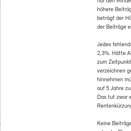
nur den Mindes
höhere Beiträ
beträgt der H
der Beiträge 
Jedes fehlend
2,3%. Hätte Al
zum Zeitpunkt
verzeichnen g
hinnehmen müs
auf 5 Jahre z
Das tut zwar 
Rentenkürzun
Keine Beiträg