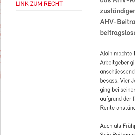
das AHV-Ren
LINK ZUM RECHT
zuständige
AHV-Beitrag
beitragslos
Alain machte 
Arbeitgeber gi
anschliessend
besass. Vier 
ging bei seine
aufgrund der 
Rente anstün
Auch als Frühp