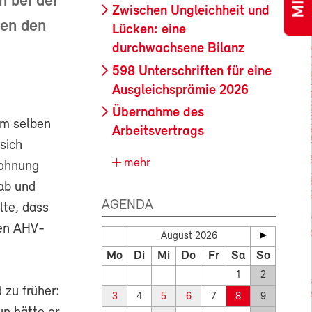
h bei der
Zwischen Ungleichheit und
nen den
Lücken: eine
durchwachsene Bilanz
598 Unterschriften für eine
Ausgleichsprämie 2026
Übernahme des
im selben
Arbeitsvertrags
 sich
mehr
Wohnung
 ab und
AGENDA
lte, dass
den AHV-
August 2026
Mo
Di
Mi
Do
Fr
Sa
So
1
2
 zu früher:
3
4
5
6
7
8
9