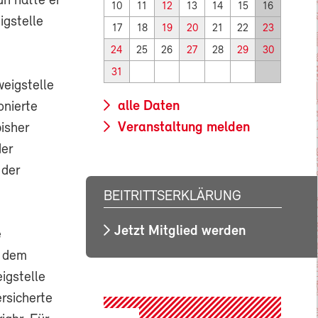
n hätte er
10
11
12
13
14
15
16
igstelle
17
18
19
20
21
22
23
24
25
26
27
28
29
30
31
weigstelle
alle Daten
onierte
Veranstaltung melden
bisher
der
 der
BEITRITTSERKLÄRUNG
Jetzt Mitglied werden
e
t dem
igstelle
rsicherte