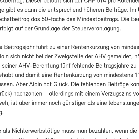
tbeitrag. Dieser beläuft sich auf CHF 514 pro Kalender
ge gibt es dann die entsprechend höheren Beiträge. Im
öchstbeitrag das 50-fache des Mindestbeitrags. Die B
erfolgt auf der Grundlage der Steuerveranlagung.
e Beitragsjahr führt zu einer Rentenkürzung von minde
ain sich nicht bei der Zweigstelle der AHV gemeldet, h
 seiner AHV-Berentung fünf fehlende Beitragsjahre zu
ehabt und damit eine Rentenkürzung von mindestens 1
sen. Aber Alain hat Glück. Die fehlenden Beiträge kann
urück) nachzahlen – allerdings mit einem Verzugszins v
weh, ist aber immer noch günstiger als eine lebenslang
g.
e als Nichterwerbstätige muss man bezahlen, wenn die