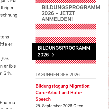
jahr. Für
BILDUNGSPROGRAMM
 Übrigen
2026 - JETZT
erechnung
ANMELDEN!
stens
ätte er
BILDUNGSPROGRAMM
2026
1,5%
 er (bis
on 5 %.
TAGUNGEN SEV 2026
e
Bildungstagung Migration:
Care-Arbeit und Hate-
Speech
 Ehefrau
25. September 2026 Olten