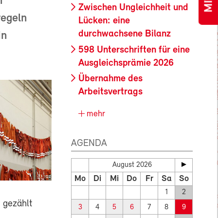
n
Zwischen Ungleichheit und
regeln
Lücken: eine
durchwachsene Bilanz
in
598 Unterschriften für eine
Ausgleichsprämie 2026
Übernahme des
Arbeitsvertrags
mehr
AGENDA
August 2026
Mo
Di
Mi
Do
Fr
Sa
So
1
2
 gezählt
3
4
5
6
7
8
9