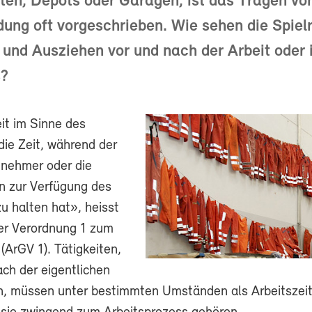
ten, Depots oder Garagen, ist das Tragen vo
dung oft vorgeschrieben. Wie sehen die Spiel
 und Ausziehen vor und nach der Arbeit oder 
s?
it im Sinne des
die Zeit, während der
tnehmer oder die
n zur Verfügung des
u halten hat», heisst
der Verordnung 1 zum
(ArGV 1). Tätigkeiten,
ach der eigentlichen
en, müssen unter bestimmten Umständen als Arbeitszeit