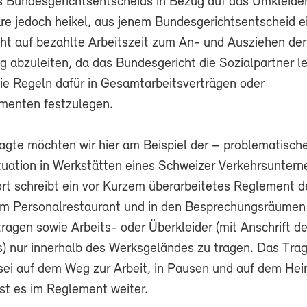
s Bundesgerichtsentscheids in Bezug auf das Umkleiden
re jedoch heikel, aus jenem Bundesgerichtsentscheid e
ht auf bezahlte Arbeitszeit zum An- und Ausziehen der
g abzuleiten, da das Bundesgericht die Sozialpartner le
die Regeln dafür in Gesamtarbeitsverträgen oder
menten festzulegen.
gte möchten wir hier am Beispiel der – problematisch
ituation in Werkstätten eines Schweizer Verkehrsunter
Dort schreibt ein vor Kurzem überarbeitetes Reglement 
 im Personalrestaurant und in den Besprechungsräume
ragen sowie Arbeits- oder Überkleider (mit Anschrift d
 nur innerhalb des Werksgeländes zu tragen. Das Trag
 sei auf dem Weg zur Arbeit, in Pausen und auf dem H
sst es im Reglement weiter.