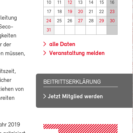
10
11
12
13
14
15
16
17
18
19
20
21
22
23
leitung
24
25
26
27
28
29
30
 Seco-
31
gkeiten
alle Daten
r der
Veranstaltung melden
en müssen,
tszeit,
icher
BEITRITTSERKLÄRUNG
ziehen von
Jetzt Mitglied werden
reiten
ahr 2019