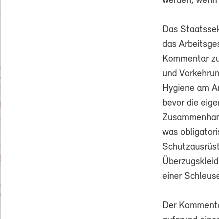
werden, wenn 
Das Staatssekr
das Arbeitsge
Kommentar zum
und Vorkehrun
Hygiene am Ar
bevor die eig
Zusammenhang 
was obligatori
Schutzausrüst
Überzugskleide
einer Schleus
Der Kommentar