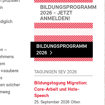
 präzisiert
BILDUNGSPROGRAMM
in
2026 - JETZT
ANMELDEN!
diglich
BILDUNGSPROGRAMM
en –
2026
nehmens
dem
n «saubere
TAGUNGEN SEV 2026
es
Bildungstagung Migration:
en solcher
Care-Arbeit und Hate-
eimweg
Speech
25. September 2026 Olten