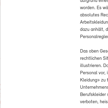
aufgrund eine
worden. Es wä
absolutes Rec
Arbeitskleidun
dazu anhält, 
Personalregle
Das oben Gesa
rechtlichen S
illustrieren. 
Personal vor,
Kleidung» zu t
Unternehmens)
Berufskleider
verboten, hei