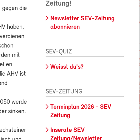
Zeitung!
 gegen die
Newsletter SEV-Zeitung
AHV haben,
abonnieren
 verdienen
 schon
SEV-QUIZ
rden mit
ellen
Weisst du's?
ie AHV ist
end
SEV-ZEITUNG
2050 werde
Terminplan 2026 - SEV
er sinken.
Zeitung
Inserate SEV
Rechsteiner
Zeitung/Newsletter
isch und