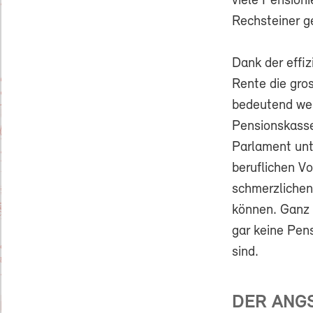
viele Pension
Rechsteiner ge
Dank der effi
Rente die gros
bedeutend wen
Pensionskasse
Parlament unt
beruflichen V
schmerzlichen
können. Ganz 
gar keine Pen
sind.
DER ANG