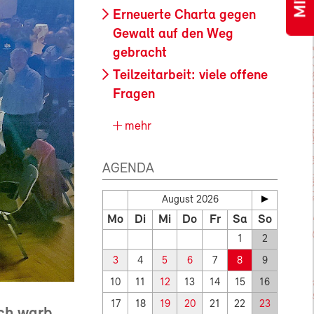
Erneuerte Charta gegen
Gewalt auf den Weg
gebracht
Teilzeitarbeit: viele offene
Fragen
mehr
AGENDA
August 2026
Mo
Di
Mi
Do
Fr
Sa
So
1
2
3
4
5
6
7
8
9
10
11
12
13
14
15
16
17
18
19
20
21
22
23