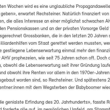
ten Wochen wird es eine unglaubliche Propagandawelle
geben», erwartet Rechsteiner. Natürlich finanziert von
ten, die alles Interesse an einer möglichst schwachen 
den Pensionskassen und an der privaten Vorsorge Geld
sgerechnet Grossbanken, die in den letzten 20 Jahren
illiardenhilfen vom Staat gerettet werden mussten, we
ie gestiegene Lebenserwartung einmal mehr den finanzi
 AHV prophezeien, wie seit 75 Jahren schon oft. Doch d
, obwohl die Lebenserwartung seit ihrer Gründung lauf
 und obwohl ihre Renten vor allem in den 1970er-Jahren
sgebaut worden sind, so Rechsteiner. Und spätestens 
Rentner:innen mit dem Wegsterben der Babyboomer wied
die genialste Erfindung des 20. Jahrhunderts», fasste 
forderte alle auf, im persönlichen Umfeld, am Stammt