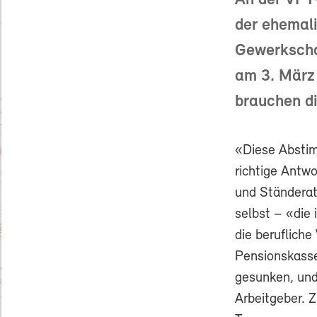
An der VPT
der ehemal
Gewerkschaf
am 3. März 
brauchen di
«Diese Abstim
richtige Antwo
und Ständerat 
selbst – «die 
die berufliche
Pensionskasse
gesunken, und
Arbeitgeber. 