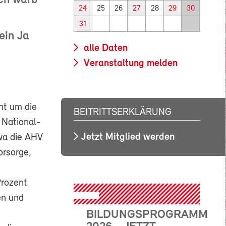
ch warb
24
25
26
27
28
29
30
31
ein Ja
alle Daten
Veranstaltung melden
ht um die
BEITRITTSERKLÄRUNG
 National-
Jetzt Mitglied werden
twa die AHV
orsorge,
Prozent
en und
BILDUNGSPROGRAMM