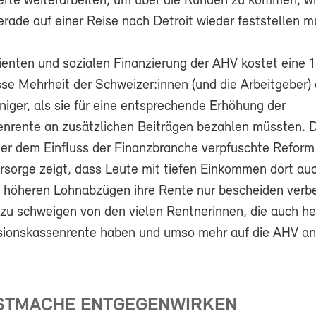
ierte weiterarbeiten, um über die Runden zu kommen, w
rade auf einer Reise nach Detroit wieder feststellen m
zienten und sozialen Finanzierung der AHV kostet eine 
se Mehrheit der Schweizer:innen (und die Arbeitgeber) 
iger, als sie für eine entsprechende Erhöhung der
nrente an zusätzlichen Beiträgen bezahlen müssten. 
er dem Einfluss der Finanzbranche verpfuschte Reform
orsorge zeigt, dass Leute mit tiefen Einkommen dort au
 höheren Lohnabzügen ihre Rente nur bescheiden verb
zu schweigen von den vielen Rentnerinnen, die auch h
sionskassenrente haben und umso mehr auf die AHV a
STMACHE ENTGEGENWIRKEN