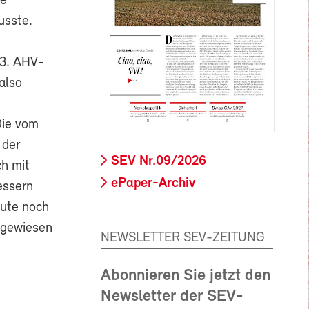
ie
usste.
13. AHV-
also
Die vom
 der
SEV Nr.09/2026
ch mit
ePaper-Archiv
essern
eute noch
ngewiesen
NEWSLETTER SEV-ZEITUNG
Abonnieren Sie jetzt den
Newsletter der SEV-