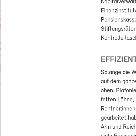
Kapitalverwal
Finanzinstitu
Pensionskasse
Stiftungsräten
Kontrolle lasch
EFFIZIEN
Solange die Wi
auf dem ganze
oben. Plafonie
fetten Löhne, 
Rentner:innen,
gearbeitet ha
Arm und Reich