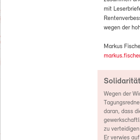
mit Leserbrief
Rentenverbess
wegen der hoh
Markus Fische
markus.fische
Solidarit
Wegen der Wi
Tagungsredner
daran, dass d
gewerkschaftli
zu verteidige
Er verwies au