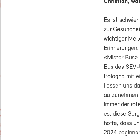
Christian, wa
Es ist schwier
zur Gesundhei
wichtiger Meil
Erinnerungen. 
«Mister Bus» 
Bus des SEV-U
Bologna mit e
liessen uns da
aufzunehmen u
immer der rot
es, diese Sor
hoffe, dass u
2024 beginnen