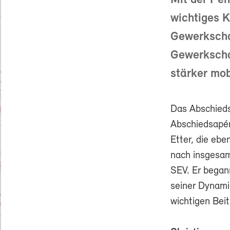
Mit der Pen
wichtiges K
Gewerkschaf
Gewerkscha
stärker mob
Das Abschieds
Abschiedsapér
Etter, die eb
nach insgesam
SEV. Er began
seiner Dynami
wichtigen Bei