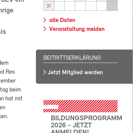
 SEV ein
31
hrige
alle Daten
Veranstaltung melden
is
BEITRITTSERKLÄRUNG
 dem
nd Res
Jetzt Mitglied werden
ezember
stag beim
n hat mit
nen
ken.
BILDUNGSPROGRAMM
2026 - JETZT
ANMELDEN!