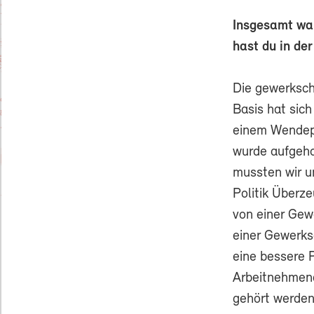
Insgesamt war
hast du in de
Die gewerksch
Basis hat sich
einem Wendepu
wurde aufgeho
mussten wir u
Politik Überze
von einer Gewe
einer Gewerks
eine bessere P
Arbeitnehmend
gehört werden