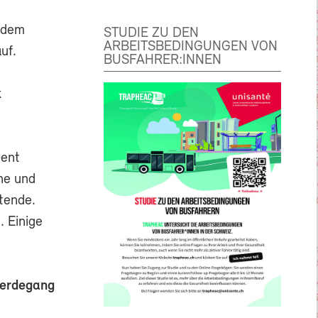
f dem
STUDIE ZU DEN
ARBEITSBEDINGUNGEN VON
uf.
BUSFAHRER:INNEN
k
ment
ne und
itende.
. Einige
Werdegang