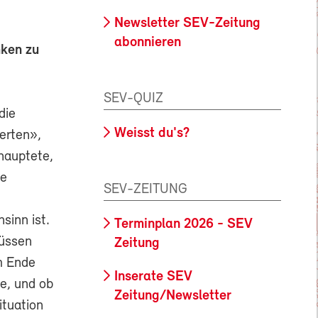
Newsletter SEV-Zeitung
abonnieren
nken zu
SEV-QUIZ
die
Weisst du's?
erten»,
hauptete,
te
SEV-ZEITUNG
sinn ist.
Terminplan 2026 - SEV
rüssen
Zeitung
m Ende
Inserate SEV
be, und ob
Zeitung/Newsletter
ituation