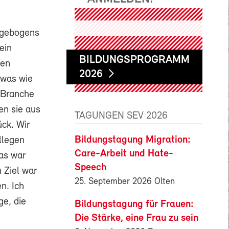
ragebogens
ein
BILDUNGSPROGRAMM
ten
2026
twas wie
 Branche
en sie aus
TAGUNGEN SEV 2026
ck. Wir
Bildungstagung Migration:
llegen
Care-Arbeit und Hate-
as war
Speech
 Ziel war
25. September 2026 Olten
n. Ich
ge, die
Bildungstagung für Frauen:
Die Stärke, eine Frau zu sein