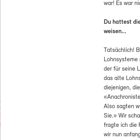
war! Es war ni
Du hattest di
weisen...
Tatsächlich! B
Lohnsysteme n
der für seine
das alte Lohn
diejenigen, d
«Anachroniste
Also sagten w
Sie.» Wir sch
fragte ich di
wir nun anfang