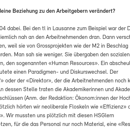
deine Beziehung zu den Arbeitgebern verändert?
004 dabei. Bei den tl in Lausanne zum Beispiel war der D
iemlich nah an den Arbeitnehmenden dran. Dann vers
en, weil sie von Grossprojekten wie der M2 in Beschlag
en. Man sah sie weniger. Sie übergaben den sozialen
rn, den sogenannten «Human Resources». Ein abscheul
utete einen Paradigmen- und Diskurswechsel. Der
» oder der «Direktor», der die Arbeitnehmenden noch 
n dessen Stelle traten die Akademikerinnen und Akade
chlüssen (Anm. der Redaktion: Ökonom:innen der Hoc
lötzlich hörten wir neoliberale Floskeln wie «Effizienz» 
t». Wir mussten uns plötzlich mit diesen HSGlern
tzen, für die das Personal nur noch Material, eine «Re