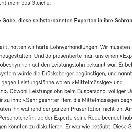
cht mehr das Gleiche.
e Gabe, diese selbsternannten Experten in ihre Schra
ei tl hatten wir harte Lohnverhandlungen. Wir mussten 
eugestalten. Und da präsentierte man uns einen «Exp
 Lobeshymnen auf den Leistungslohn bekannt war. Er be
system würde die Drückeberger begünstigen, und nann
ie gegen Leistungslöhne waren «Mittelmässige» und
n». Obwohl Leistungslohn beim Buspersonal völliger Un
ir zu ihm: «Sehr geehrter Herr, die Mittelmässigen beg
auten ihn während der ganzen Präsentation nicht an. A
e Personalchefin, ob der Experte seine Rede beendet ha
en könnten zu diskutieren. Er war wie betäubt. Diese S