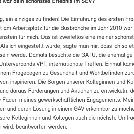
s war dein schönstes Erlebnis im SEV?
ig, ein einziges zu finden! Die Einführung des ersten F
t am Arbeitsplatz für die Busbranche im Jahr 2010 war 
enstein für mich. Das ist zweifellos eine meiner schöns
Als ich eingestellt wurde, sagte man mir, dass ich so e
sein werde. Damals besuchte die GATU, die ehemalige
nterverbands VPT, internationale Treffen. Einmal kam
inem Fragebogen zu Gesundheit und Wohlbefinden zurü
von inspirieren. Die Sorgen unserer Kolleginnen und Ko
nd daraus Forderungen und Aktionen zu entwickeln, d
e Faden meines gewerkschaftlichen Engagements. Mein
gen und deren Lösung in einem GAV erkennbar zu mache
nsere Kolleginnen und Kollegen auch die nächste Umfra
 wird, beantworten werden.