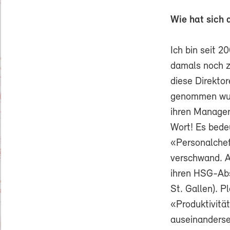
Wie hat sich 
Ich bin seit 2
damals noch z
diese Direktor
genommen wurd
ihren Manage
Wort! Es bede
«Personalchef
verschwand. A
ihren HSG-Abs
St. Gallen). P
«Produktivitä
auseinanderse