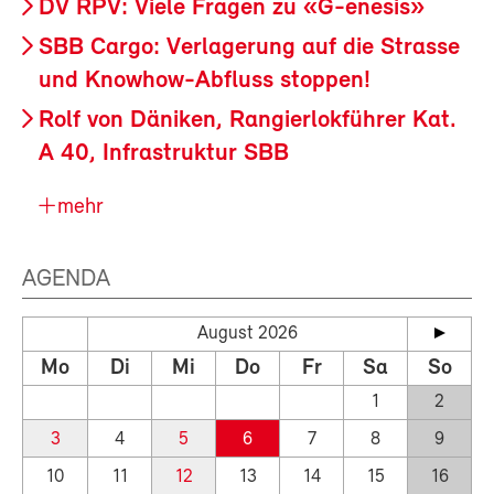
DV RPV: Viele Fragen zu «G-enesis»
SBB Cargo: Verlagerung auf die Strasse
und Knowhow-Abfluss stoppen!
Rolf von Däniken, Rangierlokführer Kat.
A 40, Infrastruktur SBB
mehr
AGENDA
August 2026
Mo
Di
Mi
Do
Fr
Sa
So
1
2
3
4
5
6
7
8
9
10
11
12
13
14
15
16