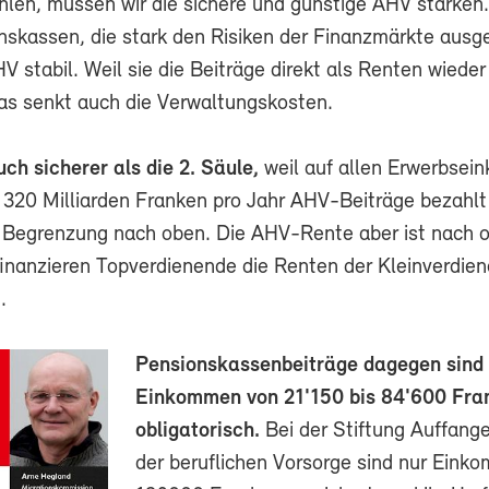
hlen, müssen wir die sichere und günstige AHV stärken
onskassen, die stark den Risiken der Finanzmärkte ausg
AHV stabil. Weil sie die Beiträge direkt als Renten wieder
as senkt auch die Verwaltungskosten.
ch sicherer als die 2. Säule,
weil auf allen Erwerbse
d 320 Milliarden Franken pro Jahr AHV-Beiträge bezahl
Begrenzung nach oben. Die AHV-Rente aber ist nach 
finanzieren Topverdienende die Renten der Kleinverdie
.
Pensionskassenbeiträge dagegen sind 
Einkommen von 21'150 bis 84'600 Fra
obligatorisch.
Bei der Stiftung Auffange
der beruflichen Vorsorge sind nur Eink