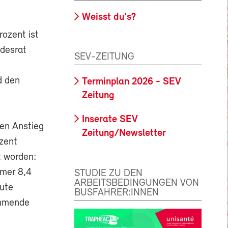
Weisst du's?
ozent ist
ndesrat
SEV-ZEITUNG
d den
Terminplan 2026 - SEV
Zeitung
Inserate SEV
ten Anstieg
Zeitung/Newsletter
ozent
t worden:
mer 8,4
STUDIE ZU DEN
ARBEITSBEDINGUNGEN VON
ute
BUSFAHRER:INNEN
ehmende