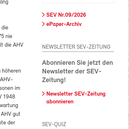
fang
SEV Nr.09/2026
ePaper-Archiv
 die
75 nie
lt die AHV
NEWSLETTER SEV-ZEITUNG
Abonnieren Sie jetzt den
Newsletter der SEV-
u höheren
Zeitung!
e AHV-
rsonen im
Newsletter SEV-Zeitung
HV 1948
abonnieren
rwartung
e AHV gut
nte der
SEV-QUIZ