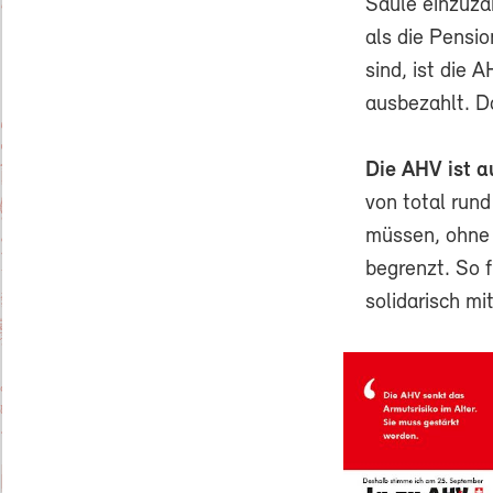
Säule einzuza
als die Pensi
sind, ist die 
ausbezahlt. D
Die AHV ist au
von total run
müssen, ohne 
begrenzt. So 
solidarisch mit