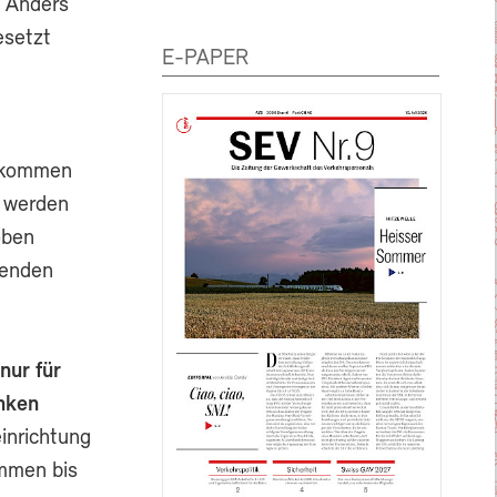
. Anders
esetzt
E-PAPER
inkommen
t werden
oben
nenden
nur für
nken
inrichtung
ommen bis