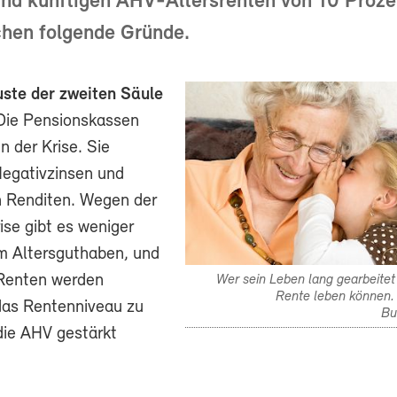
nd künftigen AHV-Altersrenten von 10 Proze
chen folgende Gründe.
uste der zweiten Säule
ie Pensionskassen
in der Krise. Sie
egativzinsen und
n Renditen. Wegen der
ise gibt es weniger
m Altersguthaben, und
 Renten werden
Wer sein Leben lang gearbeitet 
Rente leben können. 
das Rentenniveau zu
Bu
die AHV gestärkt