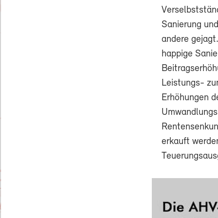
Verselbststän
Sanierung und
andere gejagt
happige Sanie
Beitragserhö
Leistungs- zu
Erhöhungen de
Umwandlungss
Rentensenkung
erkauft werde
Teuerungsausg