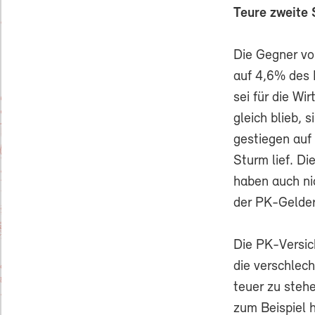
Teure zweite 
Die Gegner vo
auf 4,6% des 
sei für die Wi
gleich blieb, 
gestiegen auf
Sturm lief. D
haben auch nic
der PK-Gelder
Die PK-Versi
die verschlec
teuer zu steh
zum Beispiel h