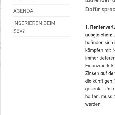
laufenden u
Dafür spre
AGENDA
INSERIEREN BEIM
1. Rentenverl
SEV?
ausgleichen:
D
befinden sich 
kämpfen mit N
immer tiefere
Finanzmarktkr
Zinsen auf de
die künftigen
gesenkt. Um 
halten, muss 
werden.