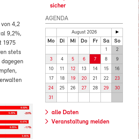
sicher
AGENDA
 von 4,2
August 2026
tal 9,2%,
Mo
Di
Mi
Do
Fr
Sa
So
it 1975
1
2
ren stets
3
4
5
6
7
8
9
t dagegen
10
11
12
13
14
15
16
ämpfen,
17
18
19
20
21
22
23
Verwalten
24
25
26
27
28
29
30
31
alle Daten
Veranstaltung melden