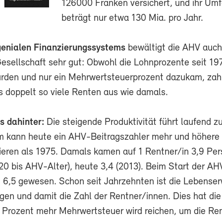
126000 Franken versichert, und ihr Um
beträgt nur etwa 130 Mia. pro Jahr.
genialen Finanzierungssystems
bewältigt die AHV auch
Gesellschaft sehr gut: Obwohl die Lohnprozente seit 19
den und nur ein Mehrwertsteuerprozent dazukam, zah
s doppelt so viele Renten aus wie damals.
 dahinter:
Die steigende Produktivität führt laufend z
m kann heute ein AHV-Beitragszahler mehr und höher
ieren als 1975. Damals kamen auf 1 Rentner/in 3,9 Pe
(20 bis AHV-Alter), heute 3,4 (2013). Beim Start der A
 6,5 gewesen. Schon seit Jahrzehnten ist die Lebense
egen und damit die Zahl der Rentner/innen. Dies hat di
in Prozent mehr Mehrwertsteuer wird reichen, um die Re